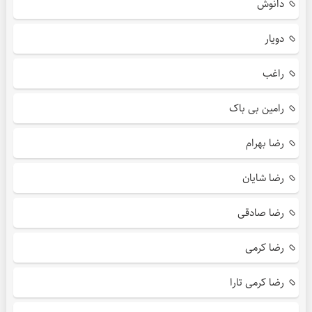
دانوش
دویار
راغب
رامین بی باک
رضا بهرام
رضا شایان
رضا صادقی
رضا کرمی
رضا کرمی تارا