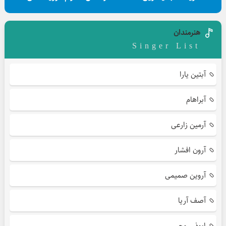
هنرمندان
Singer List
آبتین یارا
آبراهام
آرمین زارعی
آرون افشار
آروین صمیمی
آصف آریا
ابوذر روحی