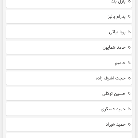
پازل بند
پدرام پالیز
پویا بیاتی
حامد همایون
حامیم
حجت اشرف زاده
حسین توکلی
حمید عسکری
حمید هیراد