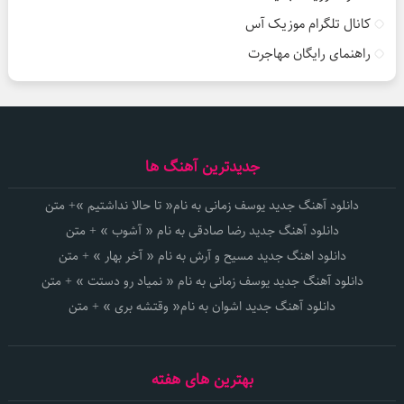
کانال تلگرام موزیک آس
راهنمای رایگان مهاجرت
جدیدترین آهنگ ها
دانلود آهنگ جدید یوسف زمانی به نام« تا حالا نداشتیم »+ متن
دانلود آهنگ جدید رضا صادقی به نام « آشوب » + متن
دانلود اهنگ جدید مسیح و آرش به نام « آخر بهار » + متن
دانلود آهنگ جدید یوسف زمانی به نام « نمیاد رو دستت » + متن
دانلود آهنگ جدید اشوان به نام« وقتشه بری » + متن
بهترین های هفته