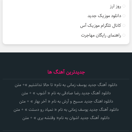
روز ارز
دانلود موزیک جدید
کانال تلگرام موزیک آس
راهنمای رایگان مهاجرت
جدیدترین آهنگ ها
دانلود آهنگ جدید یوسف زمانی به نام« تا حالا نداشتیم »+ متن
دانلود آهنگ جدید رضا صادقی به نام « آشوب » + متن
دانلود اهنگ جدید مسیح و آرش به نام « آخر بهار » + متن
دانلود آهنگ جدید یوسف زمانی به نام « نمیاد رو دستت » + متن
دانلود آهنگ جدید اشوان به نام« وقتشه بری » + متن