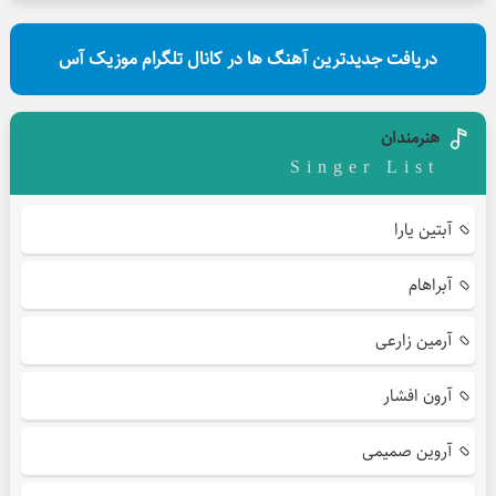
دریافت جدیدترین آهنگ ها در کانال تلگرام موزیک آس
هنرمندان
Singer List
آبتین یارا
آبراهام
آرمین زارعی
آرون افشار
آروین صمیمی