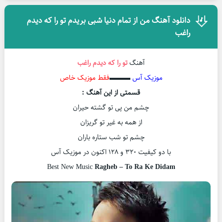
دانلود آهنگ من از تمام دنیا شبی بریدم تو را که دیدم
راغب
آهنگ
تو را که دیدم
راغب
موزیک آس
▬▬▬
فقط موزیک خاص
قسمتی از این آهنگ :
چشم من پی تو گشته حیران
از همه به غیر تو گریزان
چشم تو شب ستاره باران
با دو کیفیت ۳۲۰ و ۱۲۸ اکنون در موزیک آس
Best New Music
Ragheb – To Ra Ke Didam