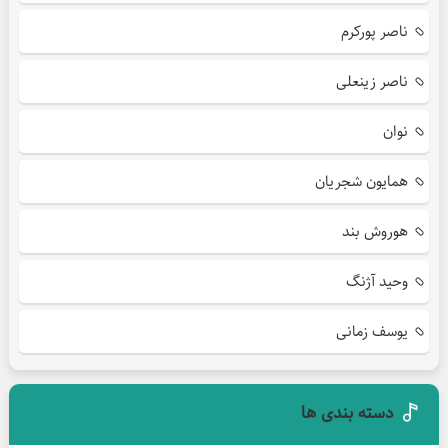
ناصر پورکرم
ناصر زینعلی
نوان
همایون شجریان
هوروش بند
وحید آژنگ
یوسف زمانی
دسته بندی ها