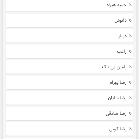
حمید هیراد
دانوش
دویار
راغب
رامین بی باک
رضا بهرام
رضا شایان
رضا صادقی
رضا کرمی