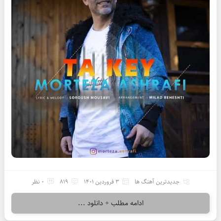
جدیدترین آهنگ ها
3 فروردین 1401
819
0 نظر
ادامه مطلب + دانلود ...