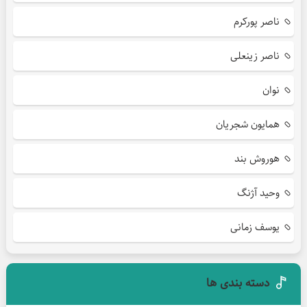
ناصر پورکرم
ناصر زینعلی
نوان
همایون شجریان
هوروش بند
وحید آژنگ
یوسف زمانی
دسته بندی ها