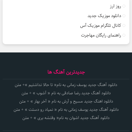
روز ارز
دانلود موزیک جدید
کانال تلگرام موزیک آس
راهنمای رایگان مهاجرت
جدیدترین آهنگ ها
دانلود آهنگ جدید یوسف زمانی به نام« تا حالا نداشتیم »+ متن
دانلود آهنگ جدید رضا صادقی به نام « آشوب » + متن
دانلود اهنگ جدید مسیح و آرش به نام « آخر بهار » + متن
دانلود آهنگ جدید یوسف زمانی به نام « نمیاد رو دستت » + متن
دانلود آهنگ جدید اشوان به نام« وقتشه بری » + متن