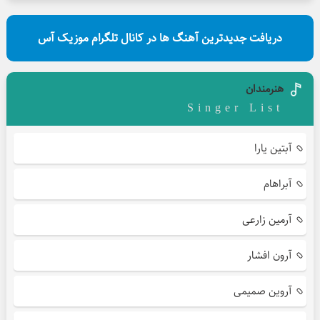
دریافت جدیدترین آهنگ ها در کانال تلگرام موزیک آس
هنرمندان
Singer List
آبتین یارا
آبراهام
آرمین زارعی
آرون افشار
آروین صمیمی