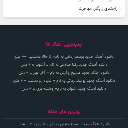
راهنمای رایگان مهاجرت
جدیدترین آهنگ ها
دانلود آهنگ جدید یوسف زمانی به نام« تا حالا نداشتیم »+ متن
دانلود آهنگ جدید رضا صادقی به نام « آشوب » + متن
دانلود اهنگ جدید مسیح و آرش به نام « آخر بهار » + متن
دانلود آهنگ جدید یوسف زمانی به نام « نمیاد رو دستت » + متن
دانلود آهنگ جدید اشوان به نام« وقتشه بری » + متن
بهترین های هفته
دانلود اهنگ جدید مسیح و آرش به نام « آخر بهار » + متن