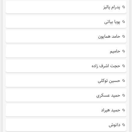
پدرام پالیز
پویا بیاتی
حامد همایون
حامیم
حجت اشرف زاده
حسین توکلی
حمید عسکری
حمید هیراد
دانوش