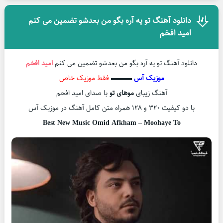
دانلود آهنگ تو یه آره بگو من بعدشو تضمین می کنم
امید افخم
دانلود آهنگ تو یه آره بگو من بعدشو تضمین می کنم
امید افخم
موزیک آس
▬▬▬
فقط موزیک خاص
آهنگ زیبای
موهای تو
با صدای امید افحم
با دو کیفیت ۳۲۰ و ۱۲۸ همراه متن کامل آهنگ در موزیک آس
Best New Music Omid Afkham – Moohaye To