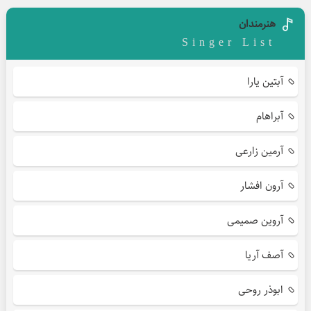
هنرمندان
Singer List
آبتین یارا
آبراهام
آرمین زارعی
آرون افشار
آروین صمیمی
آصف آریا
ابوذر روحی