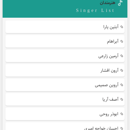
هنرمندان
Singer List
آبتین یارا
آبراهام
آرمین زارعی
آرون افشار
آروین صمیمی
آصف آریا
ابوذر روحی
احسان خواجه امیری