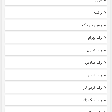
دویار
راغب
رامین بی باک
رضا بهرام
رضا شایان
رضا صادقی
رضا کرمی
رضا کرمی تارا
رضا ملک زاده