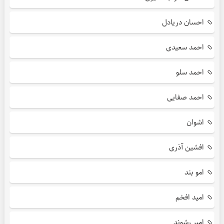
احسان دریادل
احمد سعیدی
احمد سلو
احمد صفایی
اشوان
افشین آذری
امو بند
امید افخم
امیر رشوند