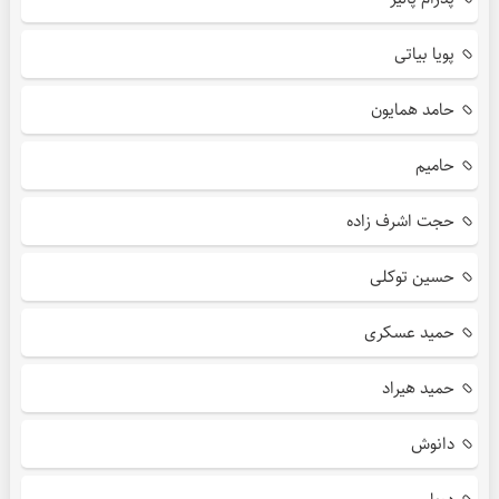
پویا بیاتی
حامد همایون
حامیم
حجت اشرف زاده
حسین توکلی
حمید عسکری
حمید هیراد
دانوش