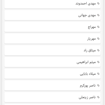
مهدی احمدوند
مهدی جهانی
مهراج
مهریار
میثاق راد
میثم ابراهیمی
میلاد بابایی
ناصر پورکرم
ناصر زینعلی