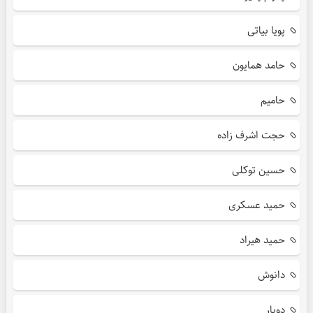
پویا بیاتی
حامد همایون
حامیم
حجت اشرف زاده
حسین توکلی
حمید عسکری
حمید هیراد
دانوش
دویار