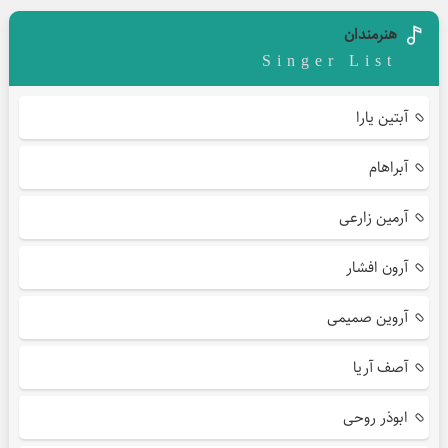
هنرمندان
Singer List
آبتین یارا
آبراهام
آرمین زارعی
آرون افشار
آروین صمیمی
آصف آریا
ابوذر روحی