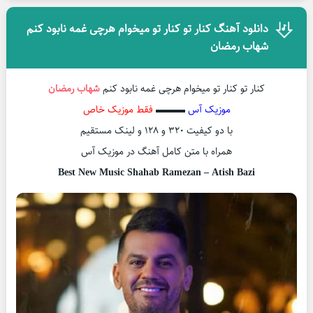
دانلود آهنگ کنار تو کنار تو میخوام هرچی غمه نابود کنم
شهاب رمضان
کنار تو کنار تو میخوام هرچی غمه نابود کنم
شهاب رمضان
موزیک آس
▬▬▬
فقط موزیک خاص
با دو کیفیت ۳۲۰ و ۱۲۸ و لینک مستقیم
همراه با متن کامل آهنگ در موزیک آس
Best New Music Shahab Ramezan – Atish Bazi