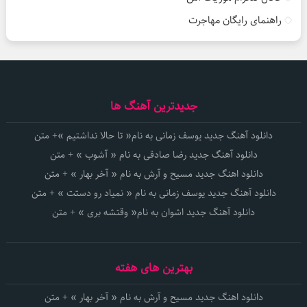
راهنمای رایگان مهاجرت
جدیدترین آهنگ ها
دانلود آهنگ جدید یوسف زمانی به نام« تا حالا نداشتیم »+ متن
دانلود آهنگ جدید رضا صادقی به نام « آشوب » + متن
دانلود اهنگ جدید مسیح و آرش به نام « آخر بهار » + متن
دانلود آهنگ جدید یوسف زمانی به نام « نمیاد رو دستت » + متن
دانلود آهنگ جدید اشوان به نام« وقتشه بری » + متن
بهترین های هفته
دانلود اهنگ جدید مسیح و آرش به نام « آخر بهار » + متن