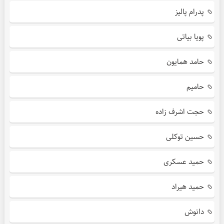
پدرام پالیز
پویا بیاتی
حامد همایون
حامیم
حجت اشرف زاده
حسین توکلی
حمید عسکری
حمید هیراد
دانوش