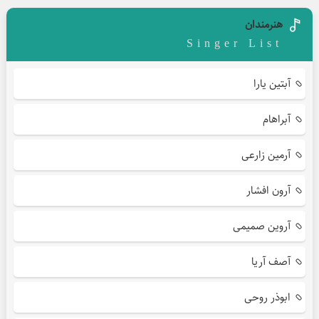
هنرمندان
Singer List
آبتین یارا
آبراهام
آرمین زارعی
آرون افشار
آروین صمیمی
آصف آریا
ابوذر روحی