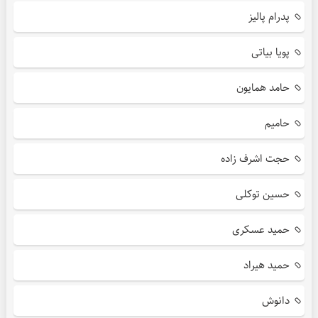
پدرام پالیز
پویا بیاتی
حامد همایون
حامیم
حجت اشرف زاده
حسین توکلی
حمید عسکری
حمید هیراد
دانوش