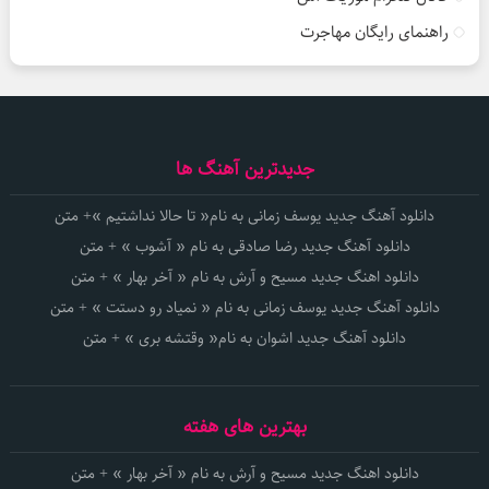
راهنمای رایگان مهاجرت
جدیدترین آهنگ ها
دانلود آهنگ جدید یوسف زمانی به نام« تا حالا نداشتیم »+ متن
دانلود آهنگ جدید رضا صادقی به نام « آشوب » + متن
دانلود اهنگ جدید مسیح و آرش به نام « آخر بهار » + متن
دانلود آهنگ جدید یوسف زمانی به نام « نمیاد رو دستت » + متن
دانلود آهنگ جدید اشوان به نام« وقتشه بری » + متن
بهترین های هفته
دانلود اهنگ جدید مسیح و آرش به نام « آخر بهار » + متن