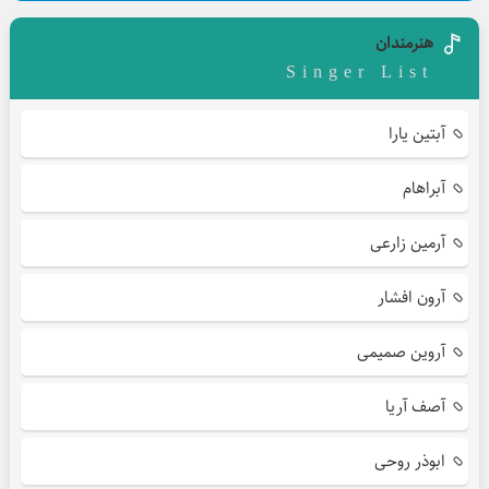
هنرمندان
Singer List
آبتین یارا
آبراهام
آرمین زارعی
آرون افشار
آروین صمیمی
آصف آریا
ابوذر روحی