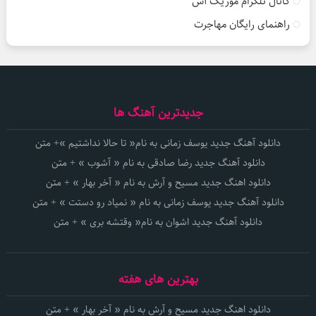
کانال تلگرام موزیک آس
راهنمای رایگان مهاجرت
جدیدترین آهنگ ها
دانلود آهنگ جدید یوسف زمانی به نام« تا حالا نداشتیم »+ متن
دانلود آهنگ جدید رضا صادقی به نام « آشوب » + متن
دانلود اهنگ جدید مسیح و آرش به نام « آخر بهار » + متن
دانلود آهنگ جدید یوسف زمانی به نام « نمیاد رو دستت » + متن
دانلود آهنگ جدید اشوان به نام« وقتشه بری » + متن
بهترین های هفته
دانلود اهنگ جدید مسیح و آرش به نام « آخر بهار » + متن