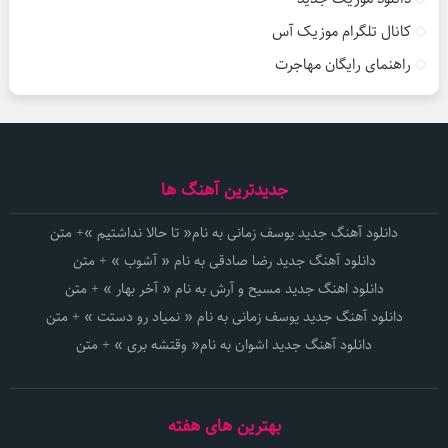
کانال تلگرام موزیک آس
راهنمای رایگان مهاجرت
جدیدترین آهنگ ها
دانلود آهنگ جدید یوسف زمانی به نام« تا حالا نداشتیم »+ متن
دانلود آهنگ جدید رضا صادقی به نام « آشوب » + متن
دانلود اهنگ جدید مسیح و آرش به نام « آخر بهار » + متن
دانلود آهنگ جدید یوسف زمانی به نام « نمیاد رو دستت » + متن
دانلود آهنگ جدید اشوان به نام« وقتشه بری » + متن
بهترین های هفته