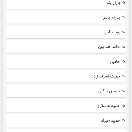
پازل بند
پدرام پالیز
پویا بیاتی
حامد همایون
حامیم
حجت اشرف زاده
حسین توکلی
حمید عسکری
حمید هیراد