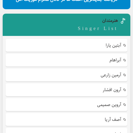
هنرمندان
Singer List
آبتین یارا
آبراهام
آرمین زارعی
آرون افشار
آروین صمیمی
آصف آریا