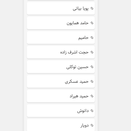
پویا بیاتی
حامد همایون
حامیم
حجت اشرف زاده
حسین توکلی
حمید عسکری
حمید هیراد
دانوش
دویار