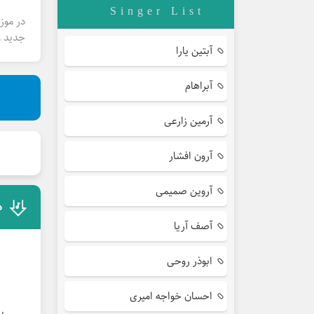
Singer List
در موز
جدید و
آبتین یارا
آبراهام
آرمین زارعی
آرون افشار
آروین صمیمی
د
آصف آریا
ابوذر روحی
احسان خواجه امیری
با