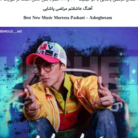
آهنگ عاشقتم مرتضی پاشایی
Best New Music Morteza Pashaei – Asheghetam