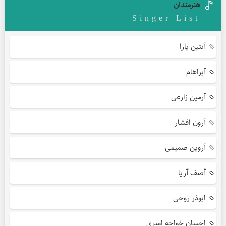
هنرمندان
Singer List
آبتین یارا
آبراهام
آرمین زارعی
آرون افشار
آروین صمیمی
آصف آریا
ابوذر روحی
احسان خواجه امیری