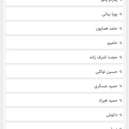
پویا بیاتی
حامد همایون
حامیم
حجت اشرف زاده
حسین توکلی
حمید عسکری
حمید هیراد
دانوش