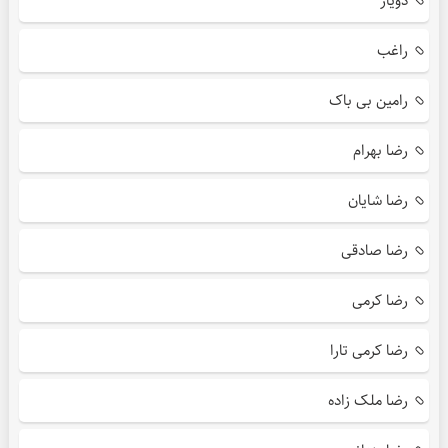
دویار
راغب
رامین بی باک
رضا بهرام
رضا شایان
رضا صادقی
رضا کرمی
رضا کرمی تارا
رضا ملک زاده