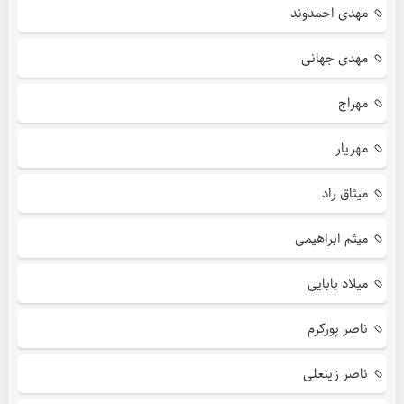
مهدی احمدوند
مهدی جهانی
مهراج
مهریار
میثاق راد
میثم ابراهیمی
میلاد بابایی
ناصر پورکرم
ناصر زینعلی