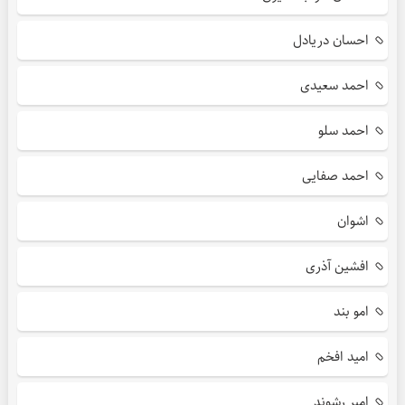
احسان دریادل
احمد سعیدی
احمد سلو
احمد صفایی
اشوان
افشین آذری
امو بند
امید افخم
امیر رشوند