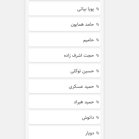
پویا بیاتی
حامد همایون
حامیم
حجت اشرف زاده
حسین توکلی
حمید عسکری
حمید هیراد
دانوش
دویار