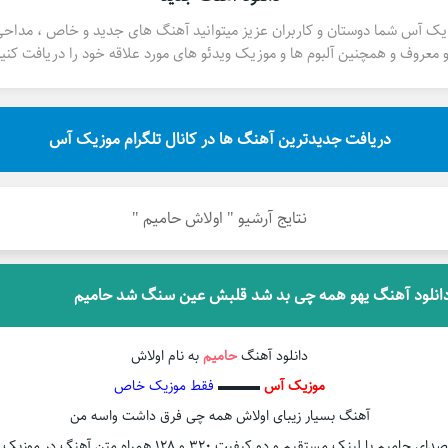
یک آس شما دوستان و کاربران عزیز میتوانید آهنگ های جدید و خاص ، مداح
 معروف و همچنین آلبوم ها و موزیک ویدئو های مورد علاقه خود را دریافت کنید
دریافت جدیدترین آهنگ ها در کانال تلگرام موزیک آس
نتایج آرشیو " اولاش حامیم "
انلود آهنگ یهو همه چی بد شد قلبش عین سنگ شد حامیم
دانلود آهنگ
حامیم
به نام اولاش
موزیک آس
▬▬▬
فقط موزیک خاص
آهنگ بسیار زیبای اولاش همه چی فرق داشت واسه من
دای حامیم با لینک مستقیم و دو کیفیت ۳۲۰ و ۱۲۸ همراه متن آهنگ در موزیک آس