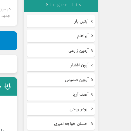
Singer List
در موز
جدید و
آبتین یارا
آبراهام
آرمین زارعی
آرون افشار
آروین صمیمی
د
آصف آریا
ابوذر روحی
احسان خواجه امیری
با ص