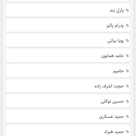
پازل بند
پدرام پالیز
پویا بیاتی
حامد همایون
حامیم
حجت اشرف زاده
حسین توکلی
حمید عسکری
حمید هیراد