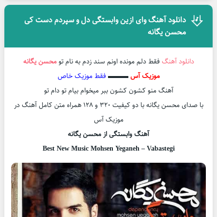
دانلود آهنگ وای ازین وابستگی دل و سپردم دست کی
محسن یگانه
دانلود آهنگ
فقط دلم مونده اونم سند زدم به نام تو
محسن یگانه
موزیک آس
▬▬▬
فقط موزیک خاص
آهنگ منو کشون کشون ببر میخوام بیام تو دام تو
با صدای محسن یگانه با دو کیفیت ۳۲۰ و ۱۲۸ همراه متن کامل آهنگ در
موزیک آس
آهنگ وابستگی از محسن یگانه
Best New Music Mohsen Yeganeh – Vabastegi