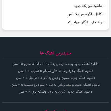
دانلود موزیک جدید
کانال تلگرام موزیک آس
راهنمای رایگان مهاجرت
جدیدترین آهنگ ها
دانلود آهنگ جدید یوسف زمانی به نام« تا حالا نداشتیم »+ متن
دانلود آهنگ جدید رضا صادقی به نام « آشوب » + متن
دانلود اهنگ جدید مسیح و آرش به نام « آخر بهار » + متن
دانلود آهنگ جدید یوسف زمانی به نام « نمیاد رو دستت » + متن
دانلود آهنگ جدید اشوان به نام« وقتشه بری » + متن