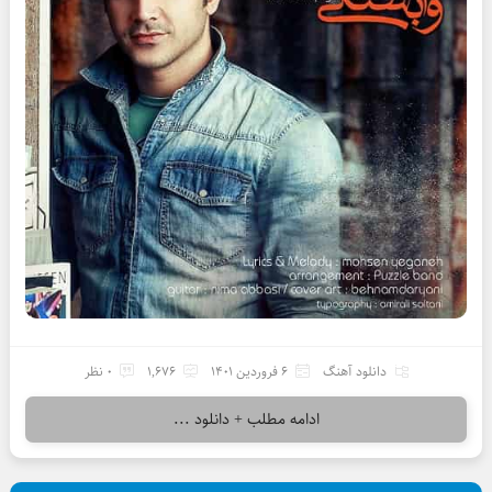
دانلود آهنگ
6 فروردین 1401
1,676
0 نظر
ادامه مطلب + دانلود ...