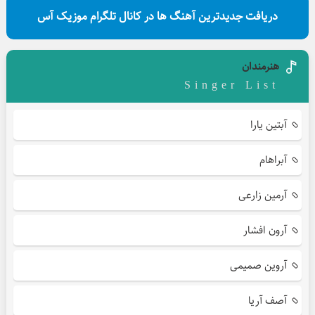
دریافت جدیدترین آهنگ ها در کانال تلگرام موزیک آس
هنرمندان
Singer List
آبتین یارا
آبراهام
آرمین زارعی
آرون افشار
آروین صمیمی
آصف آریا