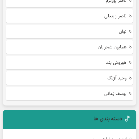
ناصر پورکرم
ناصر زینعلی
نوان
همایون شجریان
هوروش بند
وحید آژنگ
یوسف زمانی
دسته بندی ها