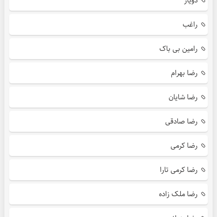
دویار
راغب
رامین بی باک
رضا بهرام
رضا شایان
رضا صادقی
رضا کرمی
رضا کرمی تارا
رضا ملک زاده