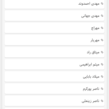
مهدی احمدوند
مهدی جهانی
مهراج
مهریار
میثاق راد
میثم ابراهیمی
میلاد بابایی
ناصر پورکرم
ناصر زینعلی