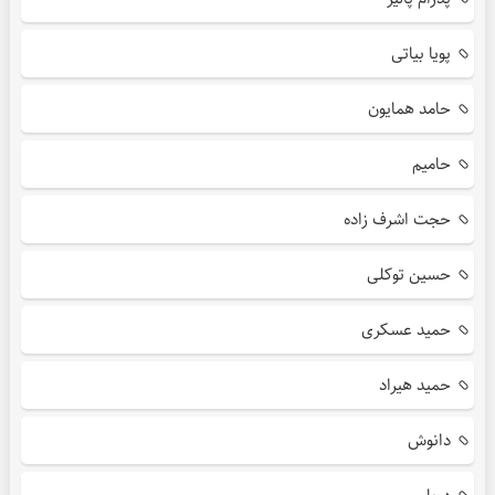
پویا بیاتی
حامد همایون
حامیم
حجت اشرف زاده
حسین توکلی
حمید عسکری
حمید هیراد
دانوش