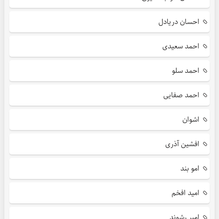
احسان دریادل
احمد سعیدی
احمد سلو
احمد صفایی
اشوان
افشین آذری
امو بند
امید افخم
امیر رشوند