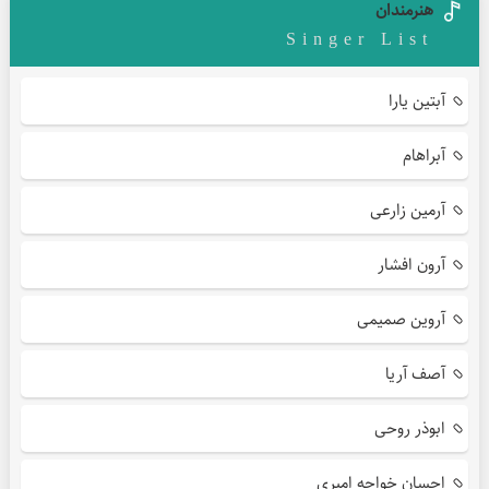
هنرمندان
Singer List
آبتین یارا
آبراهام
آرمین زارعی
آرون افشار
آروین صمیمی
آصف آریا
ابوذر روحی
احسان خواجه امیری