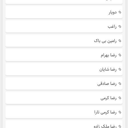
دویار
راغب
رامین بی باک
رضا بهرام
رضا شایان
رضا صادقی
رضا کرمی
رضا کرمی تارا
رضا ملک زاده