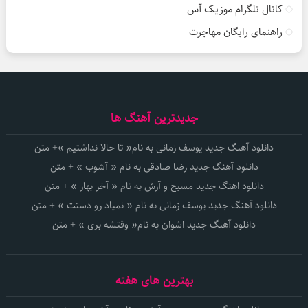
کانال تلگرام موزیک آس
راهنمای رایگان مهاجرت
جدیدترین آهنگ ها
دانلود آهنگ جدید یوسف زمانی به نام« تا حالا نداشتیم »+ متن
دانلود آهنگ جدید رضا صادقی به نام « آشوب » + متن
دانلود اهنگ جدید مسیح و آرش به نام « آخر بهار » + متن
دانلود آهنگ جدید یوسف زمانی به نام « نمیاد رو دستت » + متن
دانلود آهنگ جدید اشوان به نام« وقتشه بری » + متن
بهترین های هفته