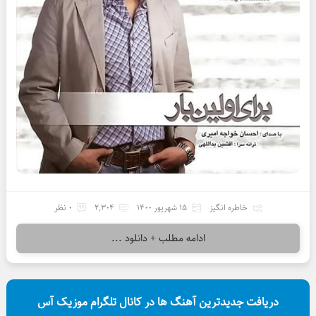
خاطره انگیز
15 شهریور 1400
2,304
0 نظر
ادامه مطلب + دانلود ...
دریافت جدیدترین آهنگ ها در کانال تلگرام موزیک آس