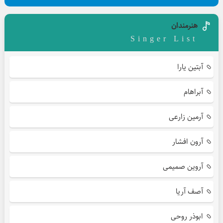
هنرمندان
Singer List
آبتین یارا
آبراهام
آرمین زارعی
آرون افشار
آروین صمیمی
آصف آریا
ابوذر روحی