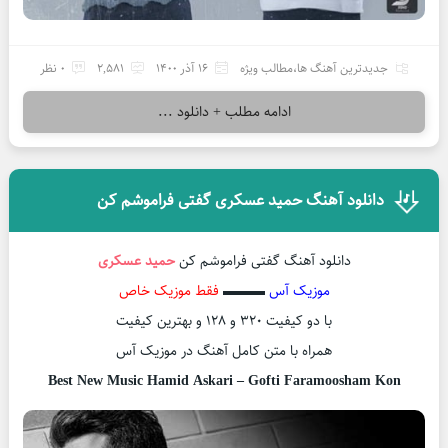
جدیدترین آهنگ ها
،
مطالب ویژه
16 آذر 1400
2,581
0 نظر
ادامه مطلب + دانلود ...
دانلود آهنگ حمید عسکری گفتی فراموشم کن
دانلود آهنگ گفتی فراموشم کن
حمید عسکری
موزیک آس
▬▬▬
فقط موزیک خاص
با دو کیفیت ۳۲۰ و ۱۲۸ و بهترین کیفیت
همراه با متن کامل آهنگ در موزیک آس
Best New Music Hamid Askari – Gofti Faramoosham Kon