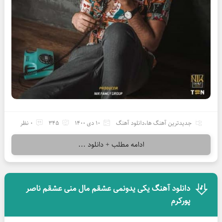
جدیدترین آهنگ ها
،
دانلود آهنگ
10 دی 1400
345
0 نظر
ادامه مطلب + دانلود ...
دانلود آهنگ یکی یدونمی عشقم مال منی عشقم ناصر
پورکرم