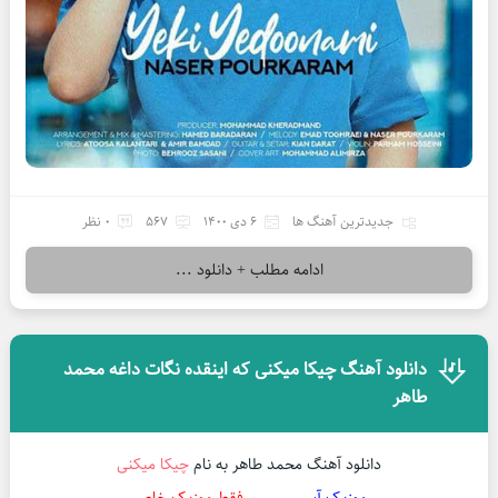
جدیدترین آهنگ ها
6 دی 1400
567
0 نظر
ادامه مطلب + دانلود ...
دانلود آهنگ چیکا میکنی که اینقده نگات داغه محمد
طاهر
دانلود آهنگ محمد طاهر به نام
چیکا میکنی
موزیک آس
▬▬▬
فقط موزیک خاص