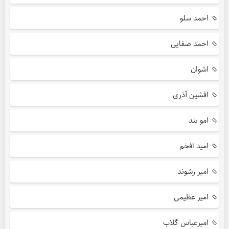
احمد سلو
احمد صفایی
اشوان
افشین آذری
امو بند
امید افخم
امیر رشوند
امیر عظیمی
امیرعباس گلاب