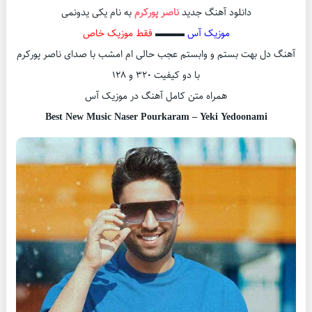
دانلود آهنگ جدید
ناصر پورکرم
به نام یکی یدونمی
موزیک آس
▬▬▬
فقط موزیک خاص
آهنگ دل بهت بستم و وابستم عجب حالی ام امشب با صدای ناصر پورکرم
با دو کیفیت 320 و 128
همراه متن کامل آهنگ در موزیک آس
Best New Music Naser Pourkaram – Yeki Yedoonami