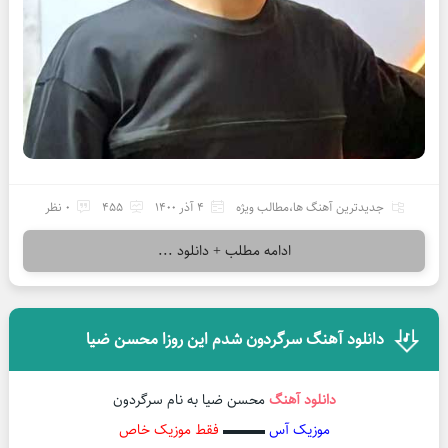
جدیدترین آهنگ ها
،
مطالب ویژه
4 آذر 1400
455
0 نظر
ادامه مطلب + دانلود ...
دانلود آهنگ سرگردون شدم این روزا محسن ضیا
دانلود آهنگ
محسن ضیا به نام سرگردون
موزیک آس
▬▬▬
فقط موزیک خاص