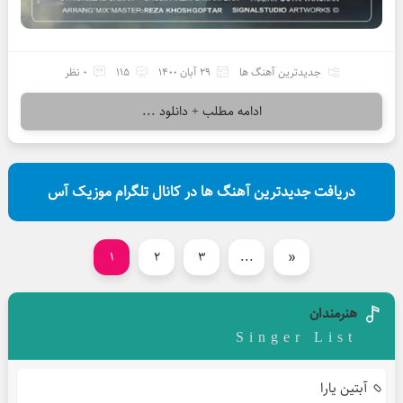
جدیدترین آهنگ ها
29 آبان 1400
115
0 نظر
ادامه مطلب + دانلود ...
دریافت جدیدترین آهنگ ها در کانال تلگرام موزیک آس
1
2
3
...
«
هنرمندان
Singer List
آبتین یارا