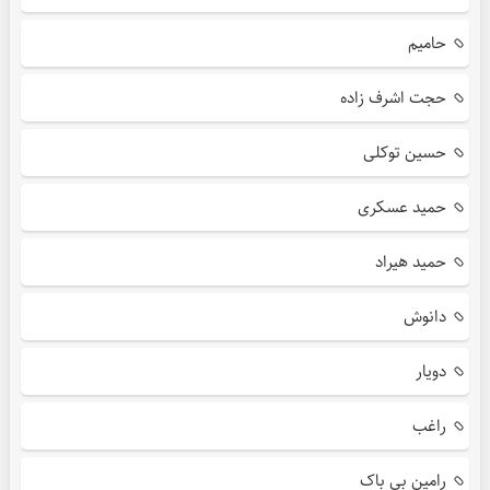
حامیم
حجت اشرف زاده
حسین توکلی
حمید عسکری
حمید هیراد
دانوش
دویار
راغب
رامین بی باک