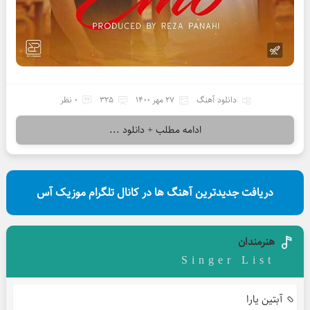
دانلود آهنگ
27 مهر 1400
325
0 نظر
ادامه مطلب + دانلود ...
دریافت جدیدترین آهنگ ها در کانال تلگرام موزیک آس
هنرمندان
Singer List
آبتین یارا