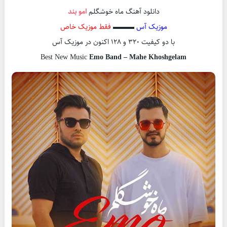
دانلود آهنگ ماه خوشگلم
امو بند
موزیک آس
▬▬▬
فقط موزیک خاص
با دو کیفیت ۳۲۰ و ۱۲۸ اکنون در موزیک آس
Best New Music
Emo Band – Mahe Khoshgelam