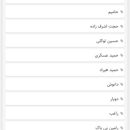
حامیم
حجت اشرف زاده
حسین توکلی
حمید عسکری
حمید هیراد
دانوش
دویار
راغب
رامین بی باک