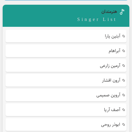
هنرمندان
Singer List
آبتین یارا
آبراهام
آرمین زارعی
آرون افشار
آروین صمیمی
آصف آریا
ابوذر روحی