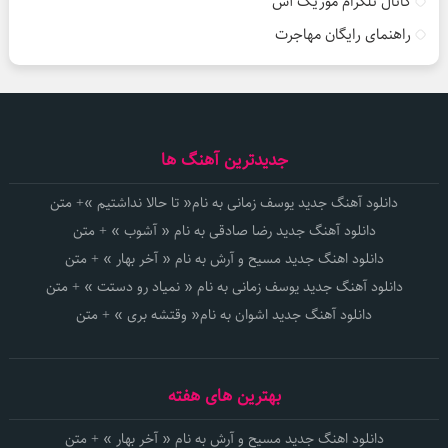
کانال تلگرام موزیک آس
راهنمای رایگان مهاجرت
جدیدترین آهنگ ها
دانلود آهنگ جدید یوسف زمانی به نام« تا حالا نداشتیم »+ متن
دانلود آهنگ جدید رضا صادقی به نام « آشوب » + متن
دانلود اهنگ جدید مسیح و آرش به نام « آخر بهار » + متن
دانلود آهنگ جدید یوسف زمانی به نام « نمیاد رو دستت » + متن
دانلود آهنگ جدید اشوان به نام« وقتشه بری » + متن
بهترین های هفته
دانلود اهنگ جدید مسیح و آرش به نام « آخر بهار » + متن