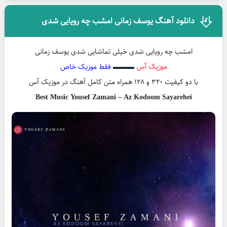
دانلود آهنگ یوسف زمانی امشب چه رویایی شدی
امشب چه رویایی شدی خیلی تماشایی شدی یوسف زمانی
موزیک آس
▬▬▬
فقط موزیک خاص
با دو کیفیت ۳۲۰ و ۱۲۸ همراه متن کامل آهنگ در موزیک آس
Best Music Yousef Zamani – Az Kodoom Sayarehei