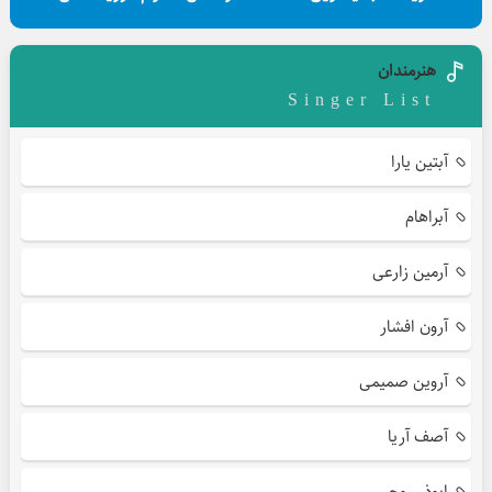
هنرمندان
Singer List
آبتین یارا
آبراهام
آرمین زارعی
آرون افشار
آروین صمیمی
آصف آریا
ابوذر روحی