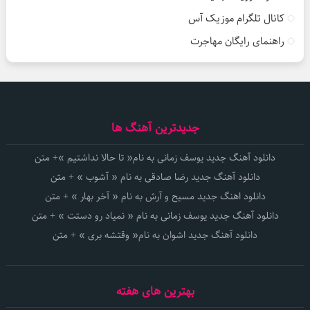
کانال تلگرام موزیک آس
راهنمای رایگان مهاجرت
جدیدترین آهنگ ها
دانلود آهنگ جدید یوسف زمانی به نام« تا حالا نداشتیم »+ متن
دانلود آهنگ جدید رضا صادقی به نام « آشوب » + متن
دانلود اهنگ جدید مسیح و آرش به نام « آخر بهار » + متن
دانلود آهنگ جدید یوسف زمانی به نام « نمیاد رو دستت » + متن
دانلود آهنگ جدید اشوان به نام« وقتشه بری » + متن
بهترین های هفته