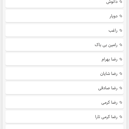
دانوش
دویار
راغب
رامین بی باک
رضا بهرام
رضا شایان
رضا صادقی
رضا کرمی
رضا کرمی تارا