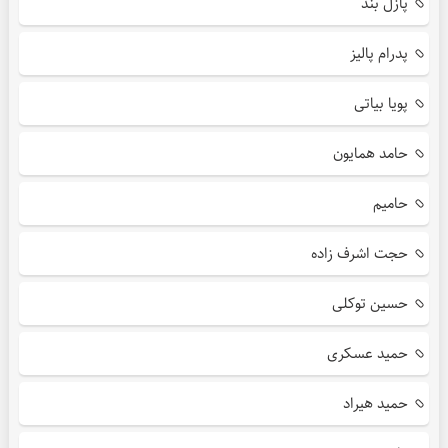
پازل بند
پدرام پالیز
پویا بیاتی
حامد همایون
حامیم
حجت اشرف زاده
حسین توکلی
حمید عسکری
حمید هیراد