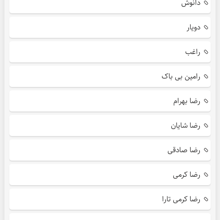
دانوش
دویار
راغب
رامین بی باک
رضا بهرام
رضا شایان
رضا صادقی
رضا کرمی
رضا کرمی تارا