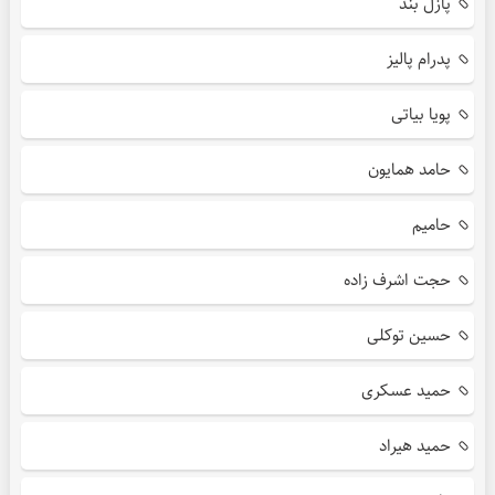
پازل بند
پدرام پالیز
پویا بیاتی
حامد همایون
حامیم
حجت اشرف زاده
حسین توکلی
حمید عسکری
حمید هیراد