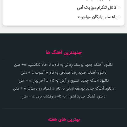
کانال تلگرام موزیک آس
راهنمای رایگان مهاجرت
جدیدترین آهنگ ها
دانلود آهنگ جدید یوسف زمانی به نام« تا حالا نداشتیم »+ متن
دانلود آهنگ جدید رضا صادقی به نام « آشوب » + متن
دانلود اهنگ جدید مسیح و آرش به نام « آخر بهار » + متن
دانلود آهنگ جدید یوسف زمانی به نام « نمیاد رو دستت » + متن
دانلود آهنگ جدید اشوان به نام« وقتشه بری » + متن
بهترین های هفته