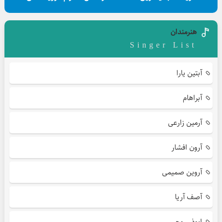
هنرمندان
Singer List
آبتین یارا
آبراهام
آرمین زارعی
آرون افشار
آروین صمیمی
آصف آریا
ابوذر روحی