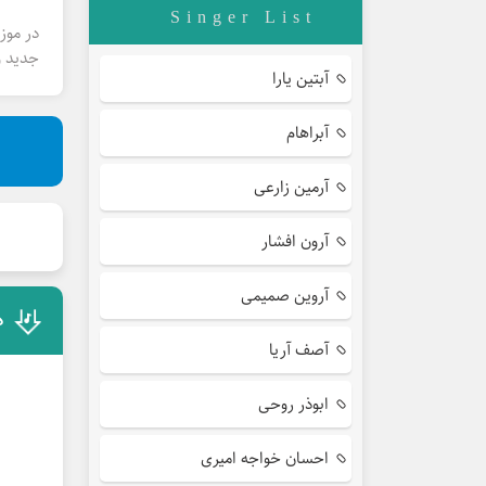
Singer List
در موز
جدید و
آبتین یارا
آبراهام
آرمین زارعی
آرون افشار
آروین صمیمی
د
آصف آریا
ابوذر روحی
احسان خواجه امیری