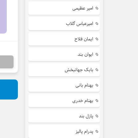
امیر عظیمی
امیرعباس گلاب
ایمان فلاح
ایوان بند
بابک جهانبخش
بهنام بانی
بهنام خدری
پازل بند
پدرام پالیز