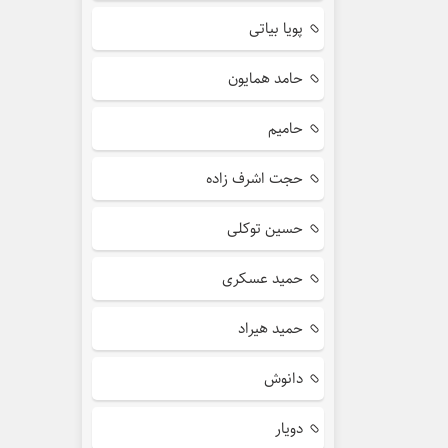
پویا بیاتی
حامد همایون
حامیم
حجت اشرف زاده
حسین توکلی
حمید عسکری
حمید هیراد
دانوش
دویار