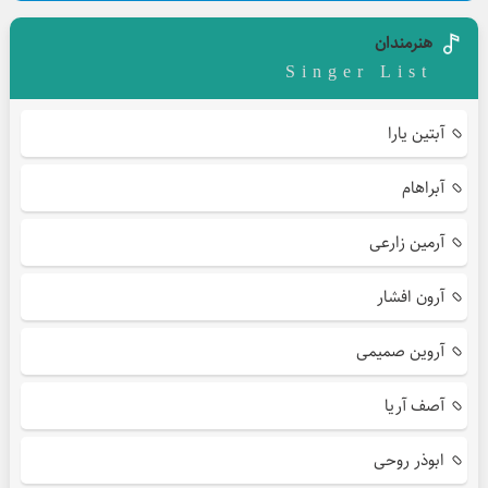
هنرمندان
Singer List
آبتین یارا
آبراهام
آرمین زارعی
آرون افشار
آروین صمیمی
آصف آریا
ابوذر روحی