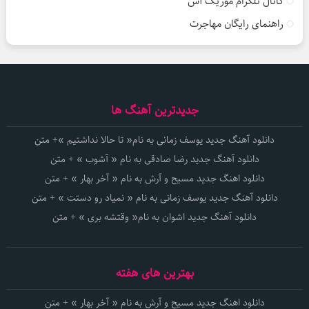
کانال تلگرام موزیک آس
راهنمای رایگان مهاجرت
جدیدترین آهنگ ها
دانلود آهنگ جدید یوسف زمانی به نام« تا حالا نداشتیم »+ متن
دانلود آهنگ جدید رضا صادقی به نام « آشوب » + متن
دانلود اهنگ جدید مسیح و آرش به نام « آخر بهار » + متن
دانلود آهنگ جدید یوسف زمانی به نام « نمیاد رو دستت » + متن
دانلود آهنگ جدید اشوان به نام« وقتشه بری » + متن
بهترین های هفته
دانلود اهنگ جدید مسیح و آرش به نام « آخر بهار » + متن