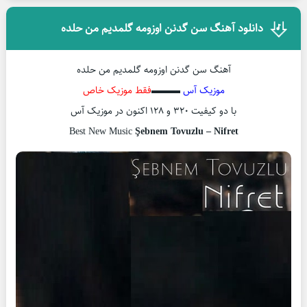
دانلود آهنگ سن گدنن اوزومه گلمدیم من حلده
آهنگ سن گدنن اوزومه گلمدیم من حلده
موزیک آس
▬▬▬
فقط موزیک خاص
با دو کیفیت ۳۲۰ و ۱۲۸ اکنون در موزیک آس
Best New Music
Şebnem Tovuzlu – Nifret