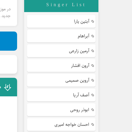
Singer List
در موز
جدید و
آبتین یارا
آبراهام
آرمین زارعی
آرون افشار
آروین صمیمی
د
آصف آریا
ابوذر روحی
احسان خواجه امیری