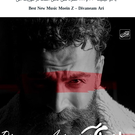
Best New Music Moein Z – Divaneam Ari