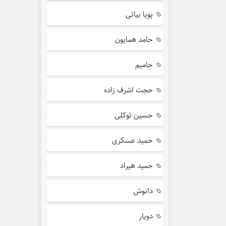
پویا بیاتی
حامد همایون
حامیم
حجت اشرف زاده
حسین توکلی
حمید عسکری
حمید هیراد
دانوش
دویار