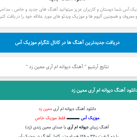
یک آس شما دوستان و کاربران عزیز میتوانید آهنگ های جدید و خاص ، مداح
 معروف و همچنین آلبوم ها و موزیک ویدئو های مورد علاقه خود را دریافت کنید
دریافت جدیدترین آهنگ ها در کانال تلگرام موزیک آس
نتایج آرشیو " آهنگ دیوانه ام آری معین زد "
انلود آهنگ دیوانه ام آری معین زد
دانلود آهنگ دیوانه ام آری
معین زد
موزیک آس
▬▬▬
فقط موزیک خاص
آهنگ زیبای
دیوانه ام آری
با صدای معین زندی (زد)
با دو کیفیت ۳۲۰ و ۱۲۸ همراه متن کامل آهنگ در موزیک آس