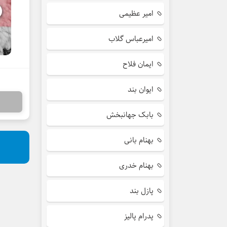
امیر عظیمی
امیرعباس گلاب
ایمان فلاح
ایوان بند
بابک جهانبخش
بهنام بانی
بهنام خدری
پازل بند
پدرام پالیز