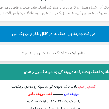
یک آس شما دوستان و کاربران عزیز میتوانید آهنگ های جدید و خاص ، مداح
 معروف و همچنین آلبوم ها و موزیک ویدئو های مورد علاقه خود را دریافت کنید
دریافت جدیدترین آهنگ ها در کانال تلگرام موزیک آس
نتایج آرشیو " آهنگ جدید کسری زاهدی "
انلود آهنگ یادت باشه دیوونه کی زد شونه کسری زاهدی
کسری زاهدی
یادت باشه دیوونه کی زد شونه رو موهای پریشونت
موزیک آس
▬▬▬
فقط موزیک خاص
با دو کیفیت ۳۲۰ و ۱۲۸ و لینک مستقیم
همراه با متن کامل آهنگ در موزیک آس