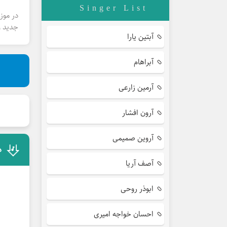
Singer List
در موز
جدید و
آبتین یارا
آبراهام
آرمین زارعی
آرون افشار
آروین صمیمی
د
آصف آریا
ابوذر روحی
احسان خواجه امیری