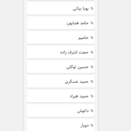
پویا بیاتی
حامد همایون
حامیم
حجت اشرف زاده
حسین توکلی
حمید عسکری
حمید هیراد
دانوش
دویار