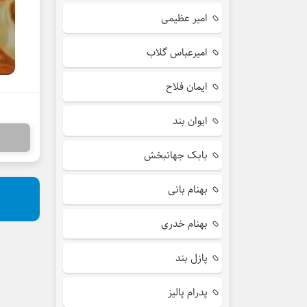
امیر عظیمی
امیرعباس گلاب
ایمان فلاح
ایوان بند
بابک جهانبخش
بهنام بانی
بهنام خدری
پازل بند
پدرام پالیز