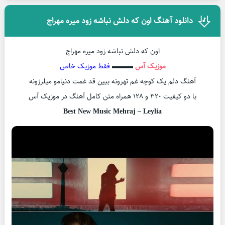
دانلود آهنگ اون که دلش نباشه زود میره مهراج
اون که دلش نباشه زود میره مهراج
موزیک آس
▬▬▬
فقط موزیک خاص
آهنگ دلم یک کوچه غم تهرونه ببین قد غمت دنیامو میلرزونه
با دو کیفیت ۳۲۰ و ۱۲۸ همراه متن کامل آهنگ در موزیک آس
Best New Music Mehraj – Leylia