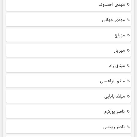
مهدی احمدوند
مهدی جهانی
مهراج
مهریار
میثاق راد
میثم ابراهیمی
میلاد بابایی
ناصر پورکرم
ناصر زینعلی