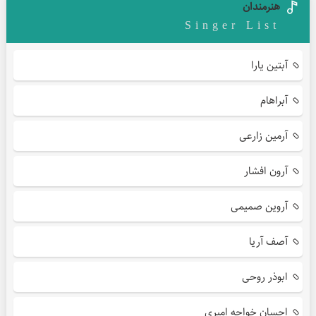
هنرمندان
Singer List
آبتین یارا
آبراهام
آرمین زارعی
آرون افشار
آروین صمیمی
آصف آریا
ابوذر روحی
احسان خواجه امیری