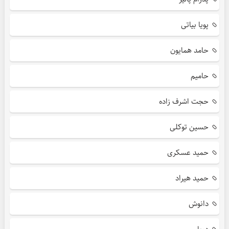
پویا بیاتی
حامد همایون
حامیم
حجت اشرف زاده
حسین توکلی
حمید عسکری
حمید هیراد
دانوش