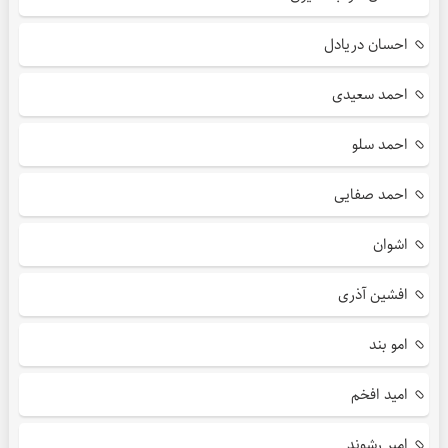
احسان دریادل
احمد سعیدی
احمد سلو
احمد صفایی
اشوان
افشین آذری
امو بند
امید افخم
امیر رشوند