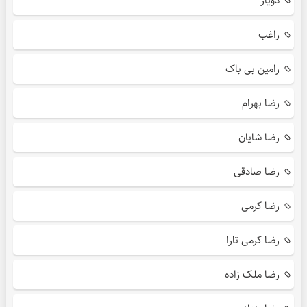
دویار
راغب
رامین بی باک
رضا بهرام
رضا شایان
رضا صادقی
رضا کرمی
رضا کرمی تارا
رضا ملک زاده