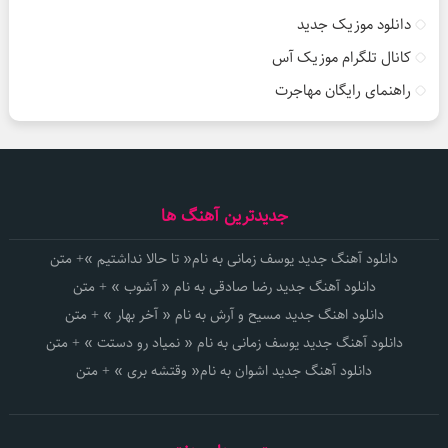
دانلود موزیک جدید
کانال تلگرام موزیک آس
راهنمای رایگان مهاجرت
جدیدترین آهنگ ها
دانلود آهنگ جدید یوسف زمانی به نام« تا حالا نداشتیم »+ متن
دانلود آهنگ جدید رضا صادقی به نام « آشوب » + متن
دانلود اهنگ جدید مسیح و آرش به نام « آخر بهار » + متن
دانلود آهنگ جدید یوسف زمانی به نام « نمیاد رو دستت » + متن
دانلود آهنگ جدید اشوان به نام« وقتشه بری » + متن