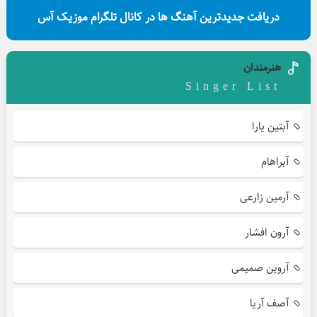
دریافت جدیدترین آهنگ ها در کانال تلگرام موزیک آس
هنرمندان
Singer List
آبتین یارا
آبراهام
آرمین زارعی
آرون افشار
آروین صمیمی
آصف آریا