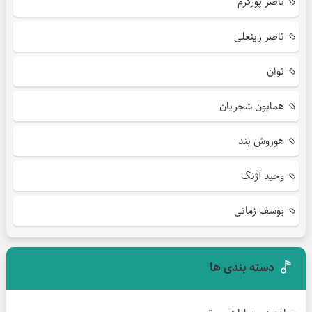
ناصر پورکرم
ناصر زینعلی
نوان
همایون شجریان
هوروش بند
وحید آژنگ
یوسف زمانی
دسته بندی ها