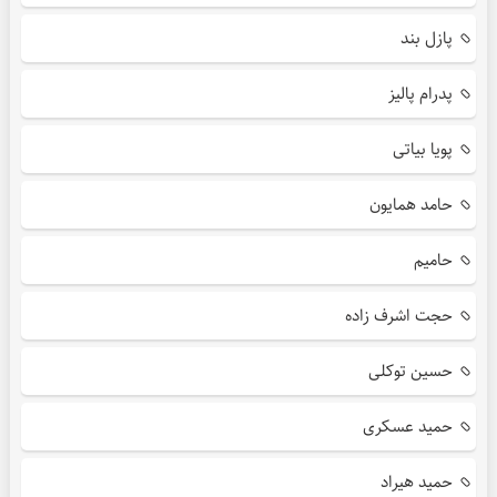
پازل بند
پدرام پالیز
پویا بیاتی
حامد همایون
حامیم
حجت اشرف زاده
حسین توکلی
حمید عسکری
حمید هیراد