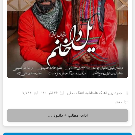
جدیدترین آهنگ ها
،
دانلود آهنگ محلی
26 آذر 1400
7,744
0 نظر
ادامه مطلب + دانلود ...