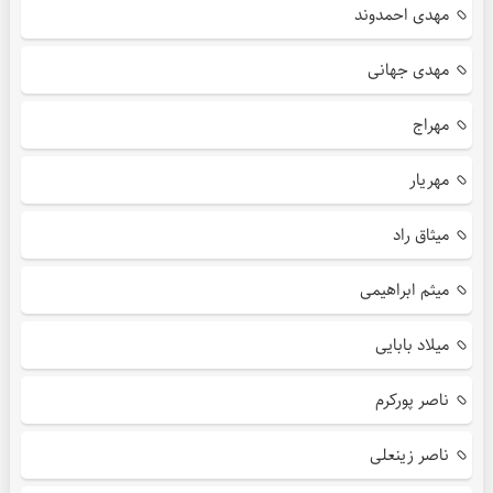
مهدی احمدوند
مهدی جهانی
مهراج
مهریار
میثاق راد
میثم ابراهیمی
میلاد بابایی
ناصر پورکرم
ناصر زینعلی