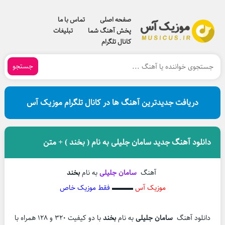
صفحه اصلی
تماس با ما
پخش آهنگ شما
تبلیغات
کانال تلگرام
جستجو
دریافت جدیدترین آهنگ ها در کانال تلگرام موزیک آس
دانلود آهنگ جدید سامان جلیلی به نام ( بخند ) + متن
آهنگ
سامان جلیلی
به نام
بخند
موزیک آس
▬▬▬
فقط موزیک خاص
دانلود آهنگ
سامان جلیلی
به نام
بخند
با دو کیفیت 320 و 128 همراه با