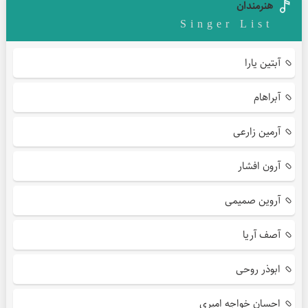
هنرمندان
Singer List
آبتین یارا
آبراهام
آرمین زارعی
آرون افشار
آروین صمیمی
آصف آریا
ابوذر روحی
احسان خواجه امیری