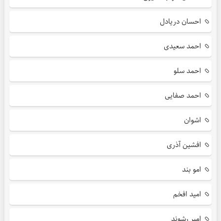
احسان دریادل
احمد سعیدی
احمد سلو
احمد صفایی
اشوان
افشین آذری
امو بند
امید افخم
امیر رشوند