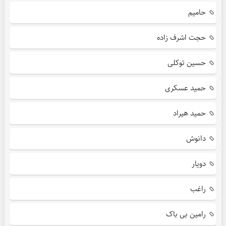
حامیم
حجت اشرف زاده
حسین توکلی
حمید عسکری
حمید هیراد
دانوش
دویار
راغب
رامین بی باک