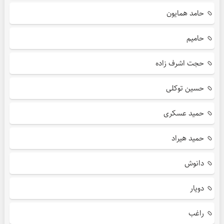
حامد همایون
حامیم
حجت اشرف زاده
حسین توکلی
حمید عسکری
حمید هیراد
دانوش
دویار
راغب