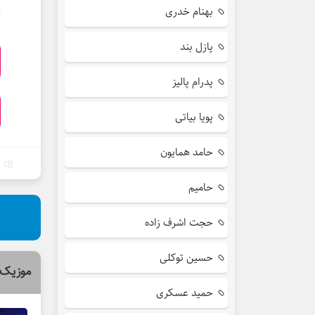
بهنام خدری
پازل بند
پدرام پالیز
پویا بیاتی
حامد همایون
حامیم
حجت اشرف زاده
حسین توکلی
موزیک 
حمید عسکری