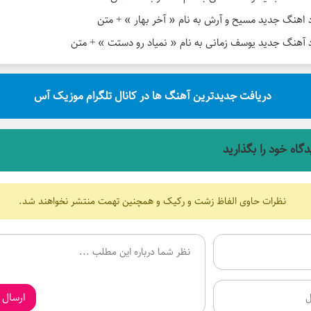
د اهنگ جدید مسیح و آرش به نام « آخر بهار » + متن
د آهنگ جدید یوسف زمانی به نام « نمیاد رو دستت » + متن
دریافت جدیدترین آهنگ ها در کانال تلگرام موزیک آس
دگاه خود را بگذارید
نظرات حاوی الفاظ زشت و رکیک و همچنین تهمت منتشر نخواهند شد.
ارسال 