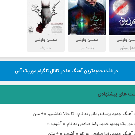
سن چاوشی
محسن چاوشی
محسن چاوشی
دل موثق
باب دلمی
خسوف
دریافت جدیدترین آهنگ ها در کانال تلگرام موزیک آس
ت های پیشنهادی
د آهنگ جدید یوسف زمانی به نام« تا حالا نداشتیم »+ متن
د موزیک ویدیو جدید رضا صادقی به نام « آشوب »
د آهنگ جدید رضا صادقی به نام « آشوب » + متن