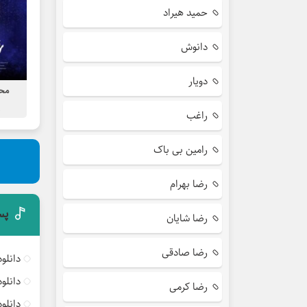
حمید هیراد
دانوش
دویار
مح
ع
راغب
رامین بی باک
رضا بهرام
پس
رضا شایان
رضا صادقی
دانلو
دانلو
رضا کرمی
دانلو