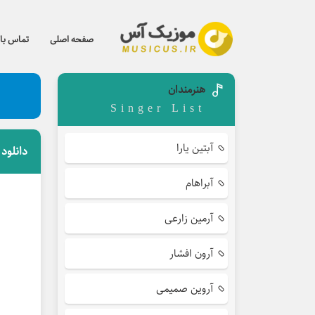
صفحه اصلی
تماس با 
هنرمندان
Singer List
آبتین یارا
دانلود
آبراهام
آرمین زارعی
آرون افشار
آروین صمیمی