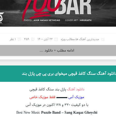
جدیدترین آهنگ ها
،
مطالب ویژه
22 آبان 1400
459
1 نظر
ادامه مطلب + دانلود ...
انلود آهنگ سنگ کاغذ قیچی میخوای بری پی چی پازل بند
دانلود آهنگ
پازل بند سنگ کاغذ قیچی
موزیک آس
▬▬▬
فقط موزیک خاص
با دو کیفیت ۳۲۰ و ۱۲۸ اکنون در موزیک آس
Best New Music
Puzzle Band – Sang Kaqaz Gheychi