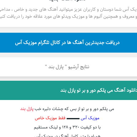
یک آس شما دوستان و کاربران عزیز میتوانید آهنگ های جدید و خاص ، مداح
 معروف و همچنین آلبوم ها و موزیک ویدئو های مورد علاقه خود را دریافت کنید
دریافت جدیدترین آهنگ ها در کانال تلگرام موزیک آس
نتایج آرشیو " پازل بند "
انلود آهنگ می پلکم دور و بر تو پازل بند
می پلکم دور و بر تو از بس که چشات دلبره خب
پازل بند
موزیک آس
▬▬▬
فقط موزیک خاص
با دو کیفیت ۳۲۰ و ۱۲۸ و لینک مستقیم
همراه با متن کامل آهنگ در موزیک آس