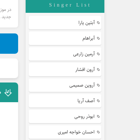
Singer List
در موز
جدید و
آبتین یارا
آبراهام
آرمین زارعی
آرون افشار
آروین صمیمی
د
آصف آریا
ابوذر روحی
احسان خواجه امیری