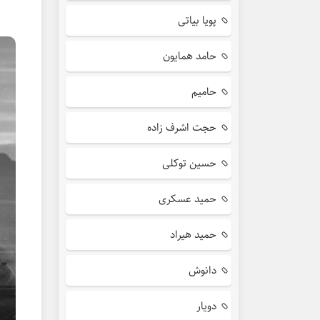
پویا بیاتی
حامد همایون
حامیم
حجت اشرف زاده
حسین توکلی
حمید عسکری
حمید هیراد
دانوش
دویار