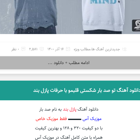
جدیدترین آهنگ ها
،
مطالب ویژه
16 آذر 1400
2,581
0 نظر
ادامه مطلب + دانلود ...
انلود آهنگ تو صد بار شکستی قلبمو با حرفات پازل بند
دانلود آهنگ
پازل بند
به نام صد بار
موزیک آس
▬▬▬
فقط موزیک خاص
با دو کیفیت ۳۲۰ و ۱۲۸ و بهترین کیفیت
همراه با متن کامل آهنگ در موزیک آس