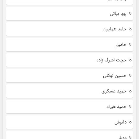
پویا بیاتی
حامد همایون
حامیم
حجت اشرف زاده
حسین توکلی
حمید عسکری
حمید هیراد
دانوش
دویار