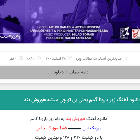
جدیدترین آهنگ ها
،
مطالب ویژه
28 اسفند 1400
1,082
0 نظر
ادامه مطلب + دانلود ...
انلود آهنگ زیر بارونا گمم یعنی بی تو چی میشه هوروش بند
دانلود آهنگ
هوروش بند
به نام زیر بارونا گمم
موزیک آس
▬▬▬
فقط موزیک خاص
با دو کیفیت ۳۲۰ و ۱۲۸ و بهترین کیفیت