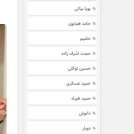
پویا بیاتی
حامد همایون
حامیم
حجت اشرف زاده
حسین توکلی
حمید عسکری
حمید هیراد
دانوش
دویار