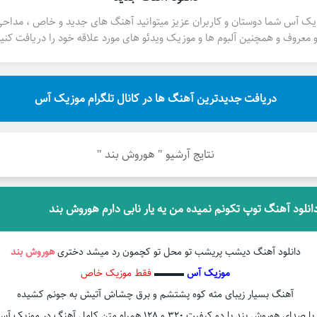
یک آس شما دوستان و کاربران عزیز میتوانید آهنگ های جدید و خاص ، مداح
 معروف و همچنین آلبوم ها و موزیک ویدئو های مورد علاقه خود را دریافت کنید
دریافت جدیدترین آهنگ ها در کانال تلگرام موزیک آس
نتایج آرشیو " هوروش بند "
انلود آهنگ توپ تکونم نمیده من یه یار نابی دارم هوروش بند
دانلود آهنگ دیشب پریشب تو محل تو کچمون رد میشد دختری
هوروش بند
موزیک آس
▬▬▬
فقط موزیک خاص
آهنگ بسیار زیبای مثه کوه پشتشم و برق چشاش آتیش به جونم کشیده
با صدای هوروش بند با دو کیفیت ۳۲۰ و ۱۲۸ همراه متن کامل آهنگ در موزیک آس