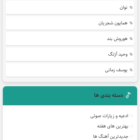
نوان
همایون شجریان
هوروش بند
وحید آژنگ
یوسف زمانی
دسته بندی ها
ادعیه و زیارات صوتی
بهترین های هفته
جدیدترین آهنگ ها