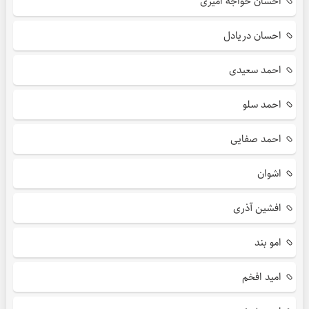
احسان خواجه امیری
احسان دریادل
احمد سعیدی
احمد سلو
احمد صفایی
اشوان
افشین آذری
امو بند
امید افخم