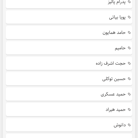
پدرام پالیز
پویا بیاتی
حامد همایون
حامیم
حجت اشرف زاده
حسین توکلی
حمید عسکری
حمید هیراد
دانوش