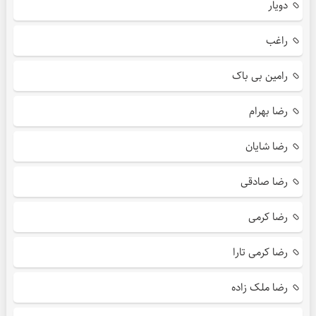
دویار
راغب
رامین بی باک
رضا بهرام
رضا شایان
رضا صادقی
رضا کرمی
رضا کرمی تارا
رضا ملک زاده