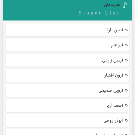
هنرمندان
Singer List
آبتین یارا
آبراهام
آرمین زارعی
آرون افشار
آروین صمیمی
آصف آریا
ابوذر روحی