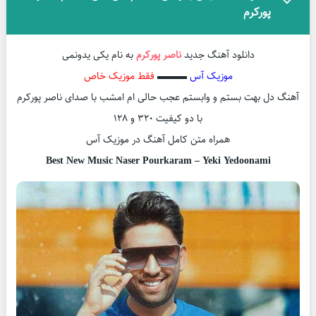
پورکرم
دانلود آهنگ جدید
ناصر پورکرم
به نام یکی یدونمی
موزیک آس
▬▬▬
فقط موزیک خاص
آهنگ دل بهت بستم و وابستم عجب حالی ام امشب با صدای ناصر پورکرم
با دو کیفیت 320 و 128
همراه متن کامل آهنگ در موزیک آس
Best New Music Naser Pourkaram – Yeki Yedoonami