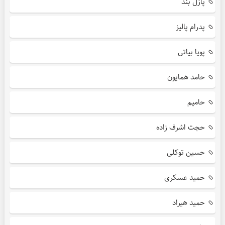
پازل بند
پدرام پالیز
پویا بیاتی
حامد همایون
حامیم
حجت اشرف زاده
حسین توکلی
حمید عسکری
حمید هیراد