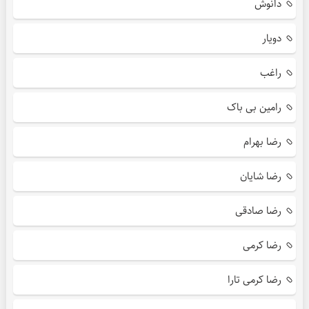
دانوش
دویار
راغب
رامین بی باک
رضا بهرام
رضا شایان
رضا صادقی
رضا کرمی
رضا کرمی تارا