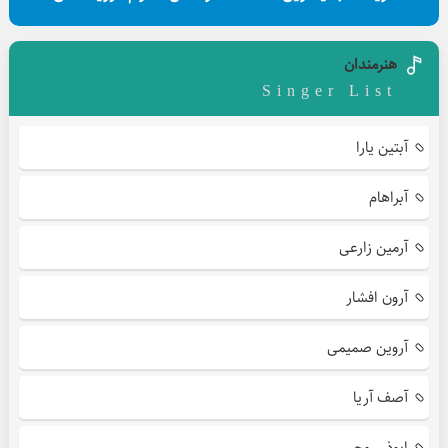
هنرمندان
Singer List
آبتین یارا
آبراهام
آرمین زارعی
آرون افشار
آروین صمیمی
آصف آریا
ابوذر روحی