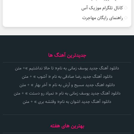
کانال تلگرام موزیک آس
راهنمای رایگان مهاجرت
جدیدترین آهنگ ها
دانلود آهنگ جدید یوسف زمانی به نام« تا حالا نداشتیم »+ متن
دانلود آهنگ جدید رضا صادقی به نام « آشوب » + متن
دانلود اهنگ جدید مسیح و آرش به نام « آخر بهار » + متن
دانلود آهنگ جدید یوسف زمانی به نام « نمیاد رو دستت » + متن
دانلود آهنگ جدید اشوان به نام« وقتشه بری » + متن
بهترین های هفته