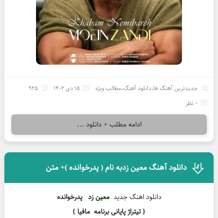
جدیدترین آهنگ ها
،
دانلود آهنگ
،
مطالب ویژه
15 دی 1402
925
0 نظر
ادامه مطلب + دانلود ...
دانلود آهنگ معین زدبه نام ( پدرخوانده )+ متن
دانلود اهنگ جدید
معین زد
پدرخوانده
{ تیتراژ پایانی برنامه مافیا }