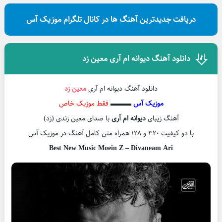
دریافت جدیدترین آهنگ ها در کانال تلگرام موزیک آس
دانلود آهنگ دیوانه ام آری معین زد
دانلود آهنگ دیوانه ام آری
معین زد
موزیک آس
▬▬▬
فقط موزیک خاص
آهنگ زیبای
دیوانه ام آری
با صدای معین زندی (زد)
با دو کیفیت ۳۲۰ و ۱۲۸ همراه متن کامل آهنگ در موزیک آس
Best New Music Moein Z – Divaneam Ari