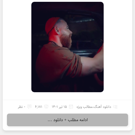
دانلود آهنگ
،
مطالب ویژه
15 تیر 1401
6,181
0 نظر
ادامه مطلب + دانلود ...