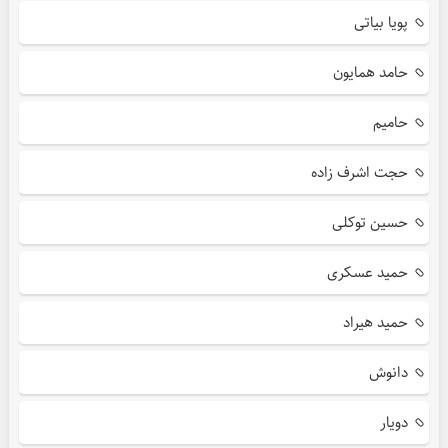
پویا بیاتی
حامد همایون
حامیم
حجت اشرف زاده
حسین توکلی
حمید عسکری
حمید هیراد
دانوش
دویار