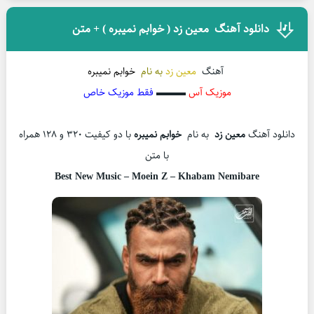
دانلود آهنگ معین زد ( خوابم نمیبره ) + متن
آهنگ
معین زد
به نام
خوابم نمیبره
موزیک آس
▬▬▬
فقط موزیک خاص
دانلود آهنگ
معین زد
به نام
خوابم نمیبره
با دو کیفیت 320 و 128 همراه
با متن
Best New Music –
Moein Z – Khabam Nemibare