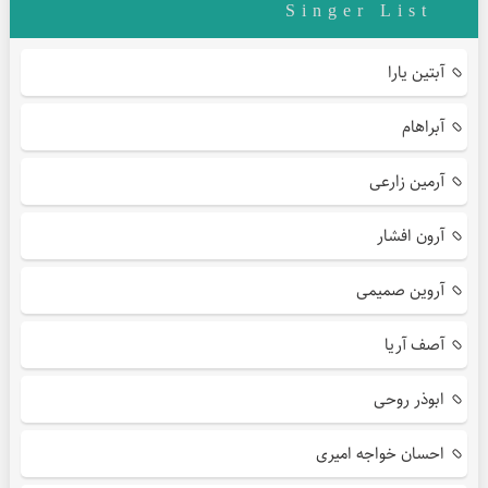
Singer List
آبتین یارا
آبراهام
آرمین زارعی
آرون افشار
آروین صمیمی
آصف آریا
ابوذر روحی
احسان خواجه امیری