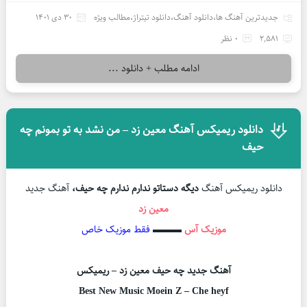
جدیدترین آهنگ ها
،
دانلود آهنگ
،
دانلود تیتراژ
،
مطالب ویژه
30 دی 1401
2,581
0 نظر
ادامه مطلب + دانلود ...
دانلود ریمیکس آهنگ معین زد – من نشد به تو بمونم چه
حیف
دانلود ریمیکس آهنگ
دیگه دستاتو ندارم ندارم چه حیف،
آهنگ جدید
معین زد
موزیک آس
▬▬▬
فقط موزیک خاص
آهنگ جدید چه حیف معین زد – ریمیکس
Best New Music Moein Z – Che heyf