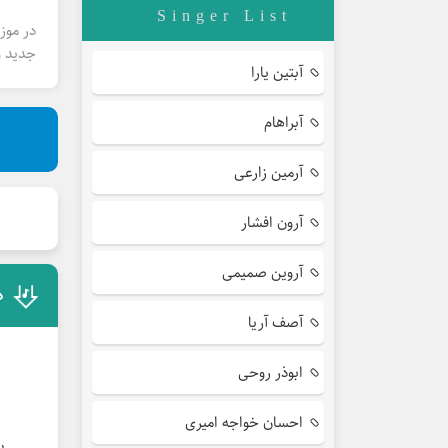
Singer List
در موز
جدید و
آبتین یارا
آبراهام
آرمین زارعی
آرون افشار
آروین صمیمی
د
آصف آریا
ابوذر روحی
احسان خواجه امیری
با