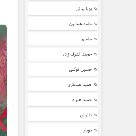
پویا بیاتی
حامد همایون
حامیم
حجت اشرف زاده
حسین توکلی
حمید عسکری
حمید هیراد
دانوش
دویار