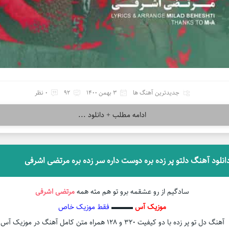
جدیدترین آهنگ ها
3 بهمن 1400
92
0 نظر
ادامه مطلب + دانلود ...
انلود آهنگ دلتو پر زده بره دوست داره سر زده بره مرتضی اشرفی
سادگیم از رو عشقمه برو تو هم مثه همه
مرتضی اشرفی
موزیک آس
▬▬▬
فقط موزیک خاص
آهنگ دل تو پر زده با دو کیفیت ۳۲۰ و ۱۲۸ همراه متن کامل آهنگ در موزیک آس