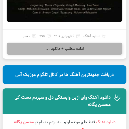
دانلود آهنگ
6 فروردین 1401
995
0 نظر
ادامه مطلب + دانلود ...
دریافت جدیدترین آهنگ ها در کانال تلگرام موزیک آس
دانلود آهنگ وای ازین وابستگی دل و سپردم دست کی
محسن یگانه
دانلود آهنگ
فقط دلم مونده اونم سند زدم به نام تو
محسن یگانه