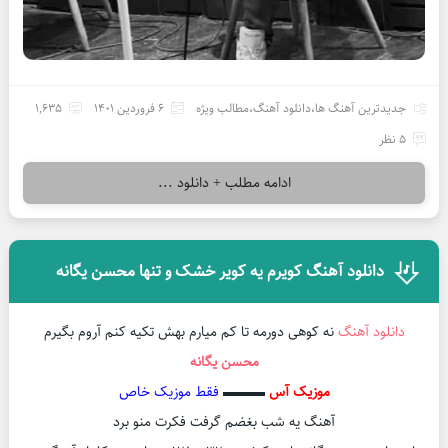
جدیدترین آهنگ ها
،
دانلود آهنگ
،
مطالب ویژه
6 فروردین 1401
1,635
5 نظر
ادامه مطلب + دانلود ...
دانلود آهنگ کویرم یه کویر خشک و تنها محسن یگانه
دانلود آهنگ
نه کوهی دورمه تا کم میارم بهش تکیه کنم آروم بگیرم
محسن یگانه
موزیک آس
▬▬▬
فقط موزیک خاص
آهنگ یه شب بغضم گرفت فکرت منو برد