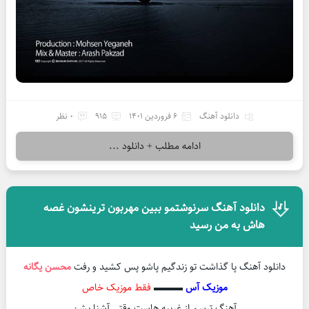
دانلود آهنگ
6 فروردین 1401
915
0 نظر
ادامه مطلب + دانلود ...
دانلود آهنگ سرنوشتمو ببین مهربون ترینشون غصه
هاش به من رسید
دانلود آهنگ پا گذاشت تو زندگیم پاشو پس کشید و رفت
محسن یگانه
موزیک آس
▬▬▬
فقط موزیک خاص
آهنگ ترسم از غریبه هاست وقتی آشنا بشن