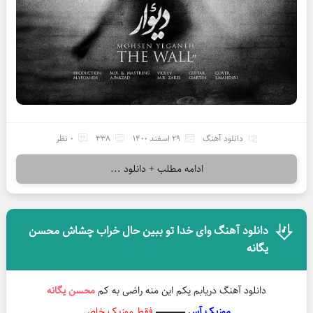
دانلود آهنگ
29 اسفند 1400
338
0 نظر
ادامه مطلب + دانلود ...
دانلود آهنگ وای خدا تو ببین حال خراب چشاش محسن
یگانه
دانلود آهنگ دریابم یکم این منه راضی به کم
محسن یگانه
موزیک آس
▬▬▬
فقط موزیک خاص