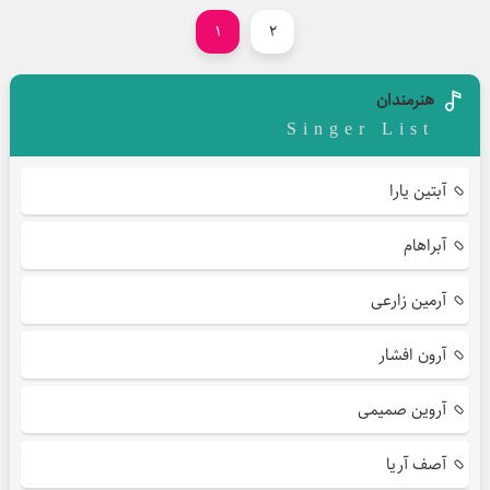
1
2
هنرمندان
Singer List
آبتین یارا
آبراهام
آرمین زارعی
آرون افشار
آروین صمیمی
آصف آریا