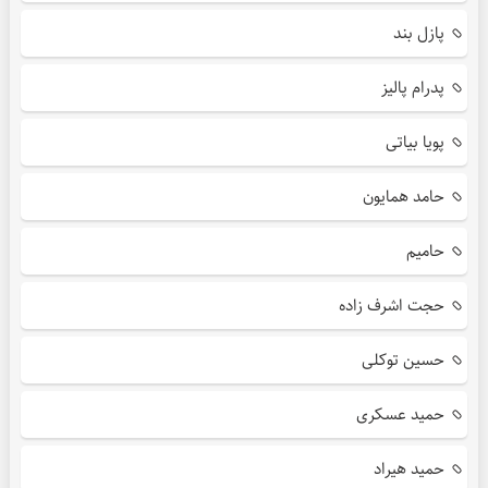
پازل بند
پدرام پالیز
پویا بیاتی
حامد همایون
حامیم
حجت اشرف زاده
حسین توکلی
حمید عسکری
حمید هیراد