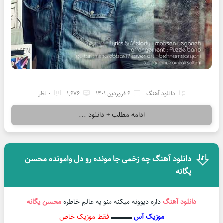
دانلود آهنگ
6 فروردین 1401
1,676
0 نظر
ادامه مطلب + دانلود ...
دانلود آهنگ چه زخمی جا مونده رو دل وامونده محسن
یگانه
دانلود آهنگ
داره دیوونه میکنه منو یه عالم خاطره
محسن یگانه
موزیک آس
▬▬▬
فقط موزیک خاص