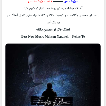
موزیک آس
▬▬▬
فقط موزیک خاص
آهنگ چشامو بستم رو همه عشق تو کورم کرد
با صدای محسن یگانه با دو کیفیت ۳۲۰ و ۱۲۸ همراه متن کامل آهنگ در
موزیک آس
آهنگ فکر تو محسن یگانه
Best New Music Mohsen Yeganeh – Fekre To