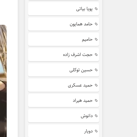
پویا بیاتی
حامد همایون
حامیم
حجت اشرف زاده
حسین توکلی
حمید عسکری
حمید هیراد
دانوش
دویار