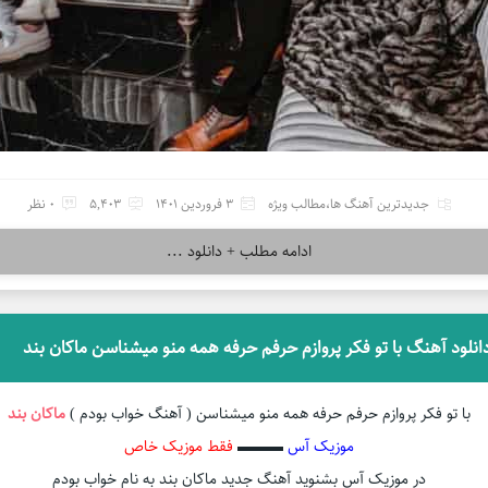
جدیدترین آهنگ ها
،
مطالب ویژه
3 فروردین 1401
5,403
0 نظر
ادامه مطلب + دانلود ...
انلود آهنگ با تو فکر پروازم حرفم حرفه همه منو میشناسن ماکان بند
با تو فکر پروازم حرفم حرفه همه منو میشناسن ( آهنگ خواب بودم )
ماکان بند
موزیک آس
▬▬▬
فقط موزیک خاص
در موزیک آس بشنوید آهنگ جدید ماکان بند به نام خواب بودم