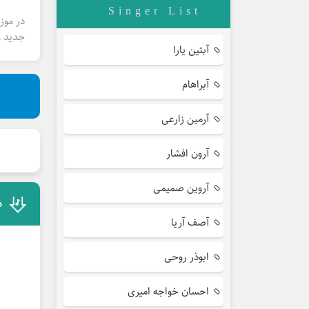
Singer List
در موز
جدید و
آبتین یارا
آبراهام
آرمین زارعی
آرون افشار
آروین صمیمی
د
آصف آریا
ابوذر روحی
احسان خواجه امیری