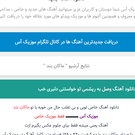
یک آس شما دوستان و کاربران عزیز میتوانید آهنگ های جدید و خاص ، مداح
 معروف و همچنین آلبوم ها و موزیک ویدئو های مورد علاقه خود را دریافت کنید
دریافت جدیدترین آهنگ ها در کانال تلگرام موزیک آس
نتایج آرشیو " ماکان بند "
انلود آهنگ وصل به ریشمی تو خواستنی دلبری خب
دانلود آهنگ خاص تویی و بی تقلب حال من خوبه با تو
ماکان بند
موزیک آس
▬▬▬
فقط موزیک خاص
آهنگ یعنی میشه فقط بیای جلوم عکس بگیرم ازت
با صدای ماکان بند با دو کیفیت ۳۲۰ و ۱۲۸ همراه متن کامل آهنگ در موزیک آس