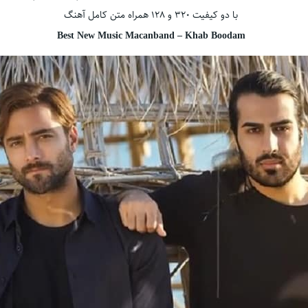
با دو کیفیت ۳۲۰ و ۱۲۸ همراه متن کامل آهنگ
Best New Music Macanband – Khab Boodam