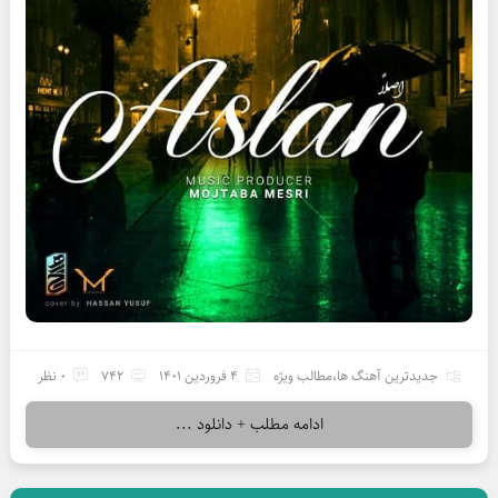
جدیدترین آهنگ ها
،
مطالب ویژه
4 فروردین 1401
742
0 نظر
ادامه مطلب + دانلود ...