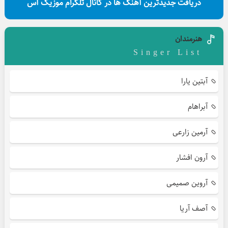
دریافت جدیدترین آهنگ ها در کانال تلگرام موزیک آس
هنرمندان
Singer List
آبتین یارا
آبراهام
آرمین زارعی
آرون افشار
آروین صمیمی
آصف آریا