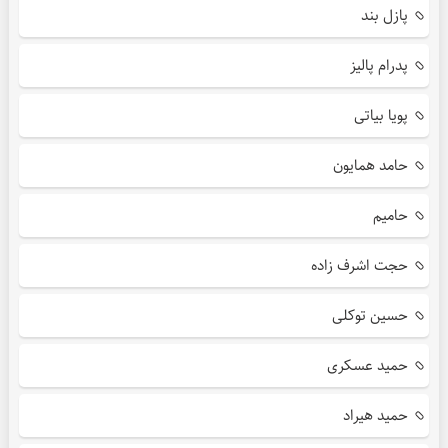
پازل بند
پدرام پالیز
پویا بیاتی
حامد همایون
حامیم
حجت اشرف زاده
حسین توکلی
حمید عسکری
حمید هیراد