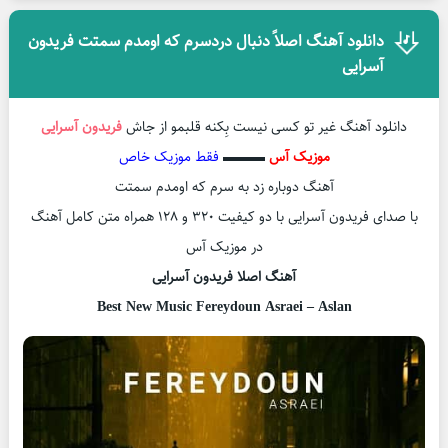
دانلود آهنگ اصلاً دنبال دردسرم که اومدم سمتت فریدون
آسرایی
دانلود آهنگ غیر تو کسی نیست بِکنه قلبمو از جاش
فریدون آسرایی
موزیک آس
▬▬▬
فقط موزیک خاص
آهنگ دوباره زد به سرم که اومدم سمتت
با صدای فریدون آسرایی با دو کیفیت ۳۲۰ و ۱۲۸ همراه متن کامل آهنگ
در موزیک آس
آهنگ اصلا فریدون آسرایی
Best New Music Fereydoun Asraei – Aslan