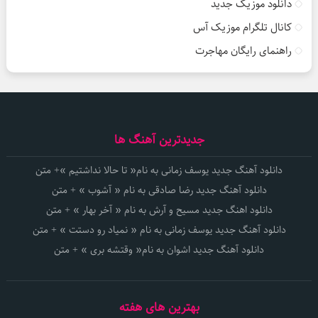
دانلود موزیک جدید
کانال تلگرام موزیک آس
راهنمای رایگان مهاجرت
جدیدترین آهنگ ها
دانلود آهنگ جدید یوسف زمانی به نام« تا حالا نداشتیم »+ متن
دانلود آهنگ جدید رضا صادقی به نام « آشوب » + متن
دانلود اهنگ جدید مسیح و آرش به نام « آخر بهار » + متن
دانلود آهنگ جدید یوسف زمانی به نام « نمیاد رو دستت » + متن
دانلود آهنگ جدید اشوان به نام« وقتشه بری » + متن
بهترین های هفته