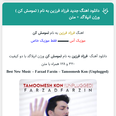
دانلود اهنگ جدید فرزاد فرزین به نام ( تمومش کن )
ورژن انپلاگد + متن
اهنگ
فرزاد فرزین
به نام
تمومش کن
موزیک آس
▬▬▬
فقط موزیک خاص
دانلود آهنگ
فرزاد فرزین
به نام
تمومش کن
ورژن انپلاگد با دو کیفیت
320 و 128 همراه با متن
Best New Music – Farzad Farzin – Tamoomesh Kon (Unplugged)