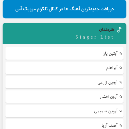
دریافت جدیدترین آهنگ ها در کانال تلگرام موزیک آس
هنرمندان
Singer List
آبتین یارا
آبراهام
آرمین زارعی
آرون افشار
آروین صمیمی
آصف آریا