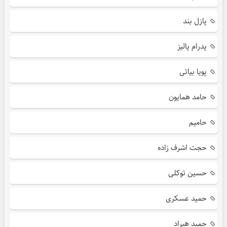
پازل بند
پدرام پالیز
پویا بیاتی
حامد همایون
حامیم
حجت اشرف زاده
حسین توکلی
حمید عسکری
حمید هیراد