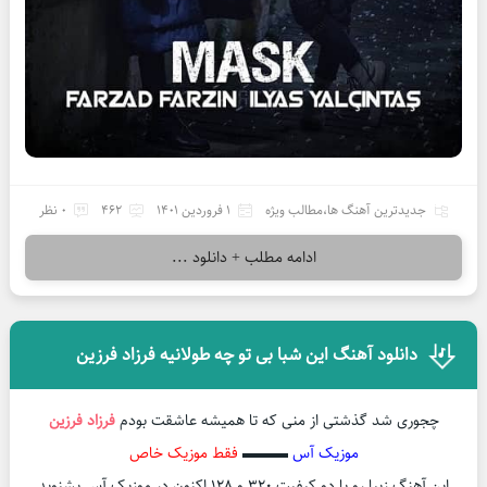
جدیدترین آهنگ ها
،
مطالب ویژه
1 فروردین 1401
462
0 نظر
ادامه مطلب + دانلود ...
دانلود آهنگ این شبا بی تو چه طولانیه فرزاد فرزین
چجوری شد گذشتی از منی که تا همیشه عاشقت بودم
فرزاد فرزین
موزیک آس
▬▬▬
فقط موزیک خاص
این آهنگ زیبا رو با دو کیفیت ۳۲۰ و ۱۲۸ اکنون در موزیک آس بشنوید