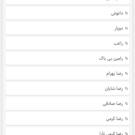
دانوش
دویار
راغب
رامین بی باک
رضا بهرام
رضا شایان
رضا صادقی
رضا کرمی
رضا کرمی تارا