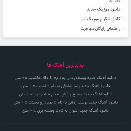
دانلود موزیک جدید
کانال تلگرام موزیک آس
راهنمای رایگان مهاجرت
جدیدترین آهنگ ها
دانلود آهنگ جدید یوسف زمانی به نام« تا حالا نداشتیم »+ متن
دانلود آهنگ جدید رضا صادقی به نام « آشوب » + متن
دانلود اهنگ جدید مسیح و آرش به نام « آخر بهار » + متن
دانلود آهنگ جدید یوسف زمانی به نام « نمیاد رو دستت » + متن
دانلود آهنگ جدید اشوان به نام« وقتشه بری » + متن