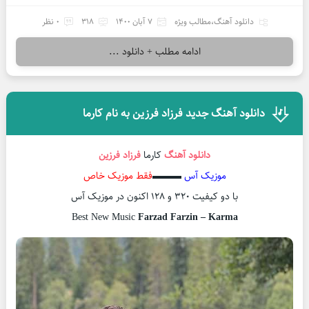
دانلود آهنگ
،
مطالب ویژه
7 آبان 1400
318
0 نظر
ادامه مطلب + دانلود ...
دانلود آهنگ جدید فرزاد فرزین به نام کارما
دانلود آهنگ
کارما
فرزاد فرزین
موزیک آس
▬▬▬
فقط موزیک خاص
با دو کیفیت ۳۲۰ و ۱۲۸ اکنون در موزیک آس
Best New Music
Farzad Farzin – Karma