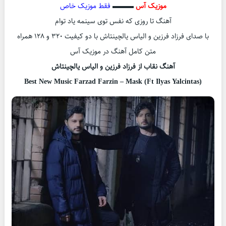
موزیک آس
▬▬▬
فقط موزیک خاص
آهنگ تا روزی که نفس توی سینمه یاد توام
با صدای فرزاد فرزین و الیاس یالچینتاش با دو کیفیت ۳۲۰ و ۱۲۸ همراه
متن کامل آهنگ در موزیک آس
آهنگ نقاب از فرزاد فرزین و الیاس یالچینتاش
Best New Music Farzad Farzin – Mask (Ft Ilyas Yalcintas)