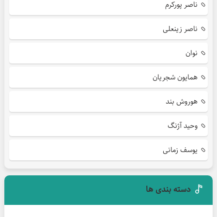
ناصر پورکرم
ناصر زینعلی
نوان
همایون شجریان
هوروش بند
وحید آژنگ
یوسف زمانی
دسته بندی ها