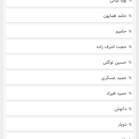
پویا بیاتی
حامد همایون
حامیم
حجت اشرف زاده
حسین توکلی
حمید عسکری
حمید هیراد
دانوش
دویار