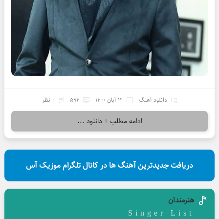
دانلود آهنگ
13 آبان 1400
594
0 نظر
ادامه مطلب + دانلود ...
دریافت جدیدترین آهنگ ها در کانال تلگرام موزیک آس
هنرمندان
Singer List