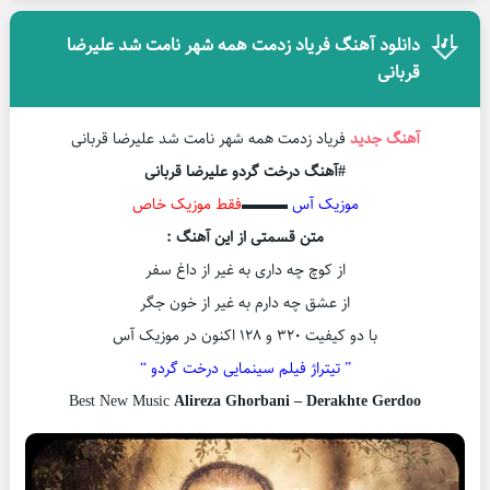
دانلود آهنگ فریاد زدمت همه شهر نامت شد علیرضا
قربانی
آهنگ جدید
فریاد زدمت همه شهر نامت شد علیرضا قربانی
#آهنگ درخت گردو علیرضا قربانی
موزیک آس
▬▬▬
فقط موزیک خاص
متن قسمتی از این آهنگ :
از کوچ چه داری به غیر از داغ سفر
از عشق چه دارم به غیر از خون جگر
با دو کیفیت ۳۲۰ و ۱۲۸ اکنون در موزیک آس
” تیتراژ فیلم سینمایی درخت گردو “
Best New Music
Alireza Ghorbani – Derakhte Gerdoo