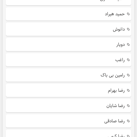
حمید هیراد
دانوش
دویار
راغب
رامین بی باک
رضا بهرام
رضا شایان
رضا صادقی
رضا کرمی