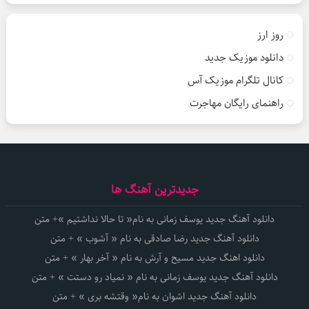
روز ارز
دانلود موزیک جدید
کانال تلگرام موزیک آس
راهنمای رایگان مهاجرت
جدیدترین آهنگ ها
دانلود آهنگ جدید یوسف زمانی به نام« تا حالا نداشتیم »+ متن
دانلود آهنگ جدید رضا صادقی به نام « آشوب » + متن
دانلود اهنگ جدید مسیح و آرش به نام « آخر بهار » + متن
دانلود آهنگ جدید یوسف زمانی به نام « نمیاد رو دستت » + متن
دانلود آهنگ جدید اشوان به نام« وقتشه بری » + متن