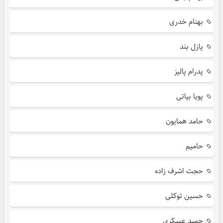
بهنام خدری
پازل بند
پدرام پالیز
پویا بیاتی
حامد همایون
حامیم
حجت اشرف زاده
حسین توکلی
حمید عسکری