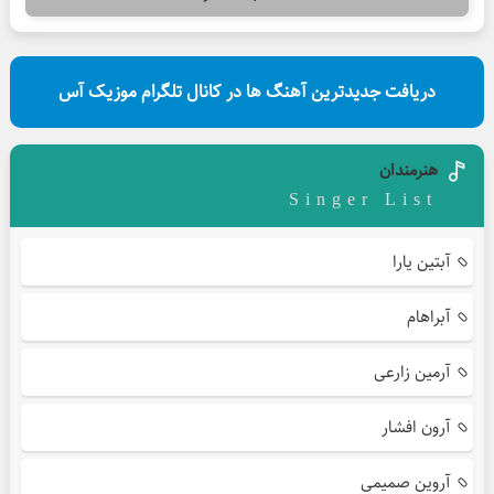
دریافت جدیدترین آهنگ ها در کانال تلگرام موزیک آس
هنرمندان
Singer List
آبتین یارا
آبراهام
آرمین زارعی
آرون افشار
آروین صمیمی