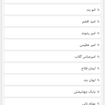
امو بند
امید افخم
امیر رشوند
امیر عظیمی
امیرعباس گلاب
ایمان فلاح
ایوان بند
بابک جهانبخش
بهنام بانی