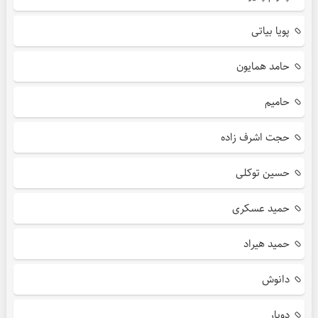
پویا بیاتی
حامد همایون
حامیم
حجت اشرف زاده
حسین توکلی
حمید عسکری
حمید هیراد
دانوش
دویار