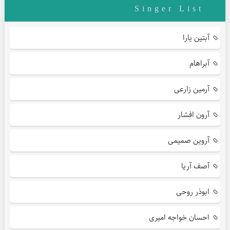
Singer List
آبتین یارا
آبراهام
آرمین زارعی
آرون افشار
آروین صمیمی
آصف آریا
ابوذر روحی
احسان خواجه امیری