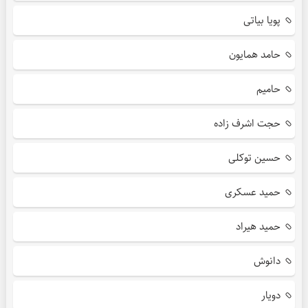
پویا بیاتی
حامد همایون
حامیم
حجت اشرف زاده
حسین توکلی
حمید عسکری
حمید هیراد
دانوش
دویار