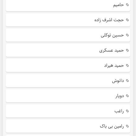
حامیم
حجت اشرف زاده
حسین توکلی
حمید عسکری
حمید هیراد
دانوش
دویار
راغب
رامین بی باک