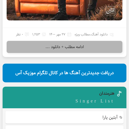
دانلود آهنگ
،
مطالب ویژه
27 مهر 1400
1,253
0 نظر
ادامه مطلب + دانلود ...
دریافت جدیدترین آهنگ ها در کانال تلگرام موزیک آس
هنرمندان
Singer List
آبتین یارا