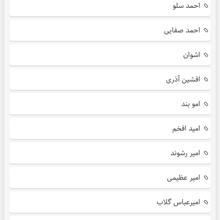
احمد سلو
احمد صفایی
اشوان
افشین آذری
امو بند
امید افخم
امیر رشوند
امیر عظیمی
امیرعباس گلاب