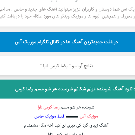
یک آس شما دوستان و کاربران عزیز میتوانید آهنگ های جدید و خاص ، مداح
 معروف و همچنین آلبوم ها و موزیک ویدئو های مورد علاقه خود را دریافت کنید
دریافت جدیدترین آهنگ ها در کانال تلگرام موزیک آس
نتایج آرشیو " رضا کرمی تارا "
انلود آهنگ شرمنده قولم شکانم شرمنده هر شو مسم رضا کرمی
شرمنده هر شو مسم
رضا کرمی تارا
موزیک آس
▬▬▬
فقط موزیک خاص
آهنگ زیبای گرد کی دیری لج کید آخه مگه دشمندم
با صدای رضا کرمی تارا