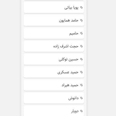
پویا بیاتی
حامد همایون
حامیم
حجت اشرف زاده
حسین توکلی
حمید عسکری
حمید هیراد
دانوش
دویار