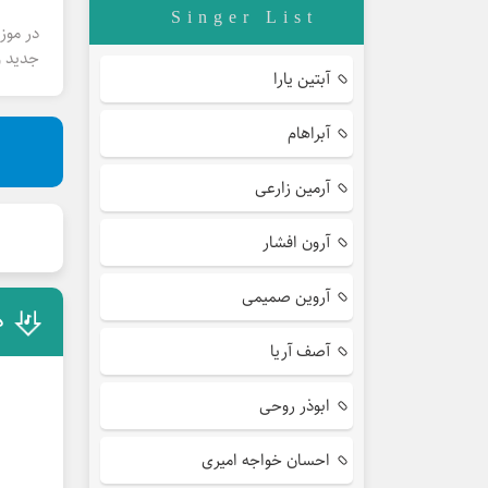
Singer List
در موز
جدید و
آبتین یارا
آبراهام
آرمین زارعی
آرون افشار
آروین صمیمی
د
آصف آریا
ابوذر روحی
احسان خواجه امیری